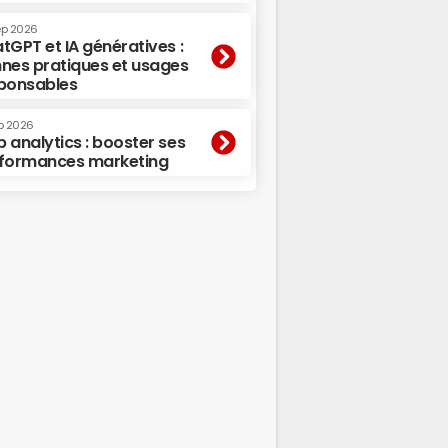
ep 2026
tGPT et IA génératives :
nes pratiques et usages
ponsables
p 2026
 analytics : booster ses
formances marketing