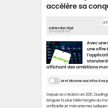
accélère sa con
Adrien Bar Hiyé
12 mai 2025 16:11
Avec une b
une offre 
l'applicat
standards
affichant des ambitions mo
Je m'abonne aux Infos à ne p
Depuis sa création en 2011, Duolin
langues la plus téléchargée au mon
artificielle et mécanismes ludique