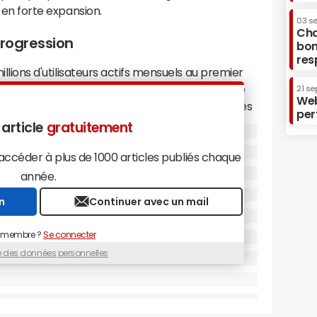
s en forte expansion.
03 s
Cha
progression
bon
res
millions d'utilisateurs actifs mensuels au premier
 à Pittsburgh, fondée par Luis von Ahn, annonce
21 se
Web
ec 97,6 millions d'utilisateurs mensuels recensés
per
 bourse en juillet 2021 à 102 dollars l'action, le
 article
gratuitement
teindre plus de 500 dollars début mai 2025.
ns d'abonnés payants et une croissance du chiffre
céder à plus de 1000 articles publiés chaque
année précédente, atteignant près de 750 millions
année.
 annuel
transmis à la Securities and Exchange
n
Continuer avec un mail
our 2025 un chiffre d'affaires compris entre
 membre ?
Se connecter
ipalement sur la version gratuite couplée à des
ue des données personnelles
% des utilisateurs paient un abonnement mais
70% des revenus, le reste étant issu de la