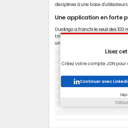
disciplines à une base d'utilisateur
Une application en forte 
Duolingo a franchi le seuil des 100 
trimestre 2025. L'entreprise basée
une croissance de 35% sur un an av
début mai. Depuis son introduction en
Lisez cet
titre a quintuplé de valeur pour at
L'application revendique 10 millio
Créez votre compte JDN pour ac
d'affaires de 38% par rapport à l'
de dollars en 2024 selon le
rapport
Continuer avec Linkedi
Commission. L'entreprise prévoit p
987 et 996 millions de dollars.
Déja
Le modèle économique repose princ
Politiq
abonnements premium. Moins de 10
ces derniers représentent près de 
publicité.