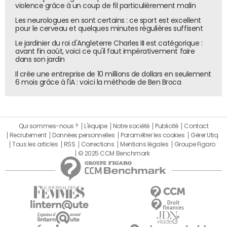
violence grâce à un coup de fil particulièrement malin
clientes, réparties dans divers secteurs. Près de 45% de la
clientèle actuelle se situe à l'étranger. D'ici à 2026,
Les neurologues en sont certains : ce sport est excellent
pour le cerveau et quelques minutes régulières suffisent
l'objectif affiché est d'atteindre 10 millions d'utilisateurs,
Le jardinier du roi d'Angleterre Charles III est catégorique :
dont 60% aux États-Unis. À horizon 2030, les dirigeants
avant fin août, voici ce qu'il faut impérativement faire
visent les 100 millions d'utilisateurs. Le chiffre d'affaires
dans son jardin
2025 devrait avoisiner les 150 millions de dollars.
Il crée une entreprise de 10 millions de dollars en seulement
6 mois grâce à l'IA : voici la méthode de Ben Broca
Une orientation vers l'IA et le travail hybride
Les deux sociétés annoncent vouloir créer une
plateforme commune, qualifiée de "AI Employee Hub"
Qui sommes-nous ?
L'équipe
Notre société
Publicité
Contact
Recrutement
Données personnelles
Paramétrer les cookies
Gérer Utiq
dans le communiqué relayé par
Business Wire
. Il s'agira
Tous les articles
RSS
Corrections
Mentions légales
Groupe Figaro
d'un outil unifié pour les employés de bureau comme pour
© 2025 CCM Benchmark
les travailleurs de première ligne, combinant
communication, productivité et accès aux ressources RH.
"Ensemble, LumApps et Beekeeper soutiendront tous les
employés, partout, dans cette nouvelle ère du travail", a
ajouté Sébastien Ricard. De son côté, Cris Grossmann a
salué une "étape qui transformera notre industrie, en