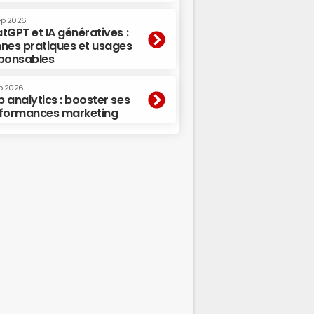
ep 2026
tGPT et IA génératives :
nes pratiques et usages
ponsables
p 2026
 analytics : booster ses
formances marketing