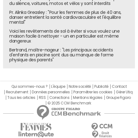
du silence, voitures, motos et vélos y sont interdits
affirmant qu'il fallait "corriger" la réforme, ainsi que des
Pr. Alinka Greasley : "Pour les femmes de plus de 40 ans,
"mesures de justice fiscale, à un niveau plus élevé que ce
danser entretient la santé cardiovasculaire et l'équilibre
qu'avait prévu Michel Barnier", le soutien à l'hôpital et le
mental"
renoncement aux 4000 suppressions de postes prévues
Voici les revêtements de sol à éviter si vous voulez une
dans l'Éducation nationale. Il a également demandé de
maison facile à nettoyer - un en particulier est même
dangereux
"se mettre clairement à distance du RN". Selon
Les Échos
,
Bertrand, maître-nageur : "Les principaux accidents
Bercy pourrait maintenir la taxation sur les rachats
d'enfants en piscine sont dus au manque de forme
d'action, prévue au budget Barnier, et trouver un
physique des parents"
mécanisme pour faire contribuer les plus riches. Il serait
possible de maintenir la contribution différentielle sur les
hauts revenus (CDHR) malgré l'obstacle des règles de
Qui sommes-nous ?
L'équipe
Notre société
Publicité
Contact
rétroactivité, selon Matignon. Un acompte sur les revenus
Recrutement
Données personnelles
Paramétrer les cookies
Gérer Utiq
2025 pourrait être demandé, avec une correction
Tous les articles
RSS
Corrections
Mentions légales
Groupe Figaro
possible en 2026. Ce samedi sur BFMTV, l'ex-ministre de la
© 2025 CCM Benchmark
Santé Frédéric Valletoux (Horizons), a redit tout le mal
qu'il pensait pour le PLFSS d'une hausse du ticket
modérateur.