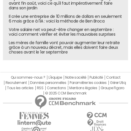
revenus dépassent 250 000 euros par an. Cette taxe
avant fin août, voici ce qu'il faut impérativement faire
dans son jardin
concerne 24 300 foyers et doit générer 1,5 milliard d'euros
en 2026.
Il crée une entreprise de 10 millions de dollars en seulement
6 mois grâce à l'IA : voici la méthode de Ben Broca
Un amendement adopté introduit un impôt ciblé sur les
Votre salaire net va peut-être changer en septembre :
Français expatriés dans des pays à fiscalité plus basse. Ce
voici comment vérifier et éviter les mauvaises surprises
prélèvement vise les revenus supérieurs à cinq fois le
Les mères de famille vont pouvoir augmenter leur retraite
plafond de la Sécurité sociale, soit environ 230 000 euros
grâce à un nouveau décret, mais elles doivent faire deux
choses avant le 1er septembre
par an, dans les juridictions où l'imposition est inférieure de
plus de 40 % à celle de la France.
L'"exit tax" est rétablie dans sa version d'avant 2019. Elle
s'applique aux contribuables transférant leur domicile
Qui sommes-nous ?
L'équipe
Notre société
Publicité
Contact
Recrutement
Données personnelles
Paramétrer les cookies
Gérer Utiq
fiscal hors de France tout en détenant des actions, sur la
Tous les articles
RSS
Corrections
Mentions légales
Groupe Figaro
base de la plus-value latente.
© 2025 CCM Benchmark
Enfin, la surtaxe exceptionnelle sur les bénéfices des plus
grandes entreprises est prolongée pour un an, avec un
taux réduit de moitié par rapport à l'année précédente.
Elle concerne les sociétés réalisant au moins 1 milliard
d'euros de chiffre d'affaires en France et devrait