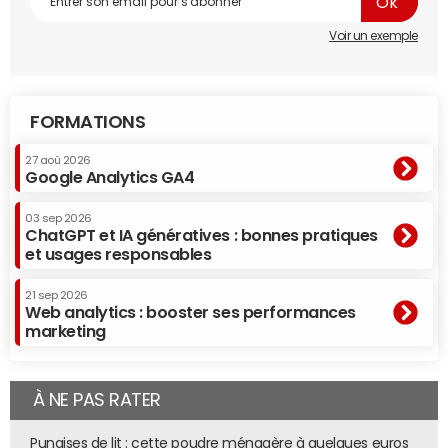
seront plus imposables dans la limite de 4 000 euros par
Voir un exemple
enfant, plafonnée à 12 000 euros par an. Parallèlement,
les personnes qui versent ces pensions ne pourront plus
les déduire de leurs revenus. La députée écologiste
Marie-Charlotte Garin, auteure de l'amendement, a
FORMATIONS
justifié la mesure dans Franceinfo : "Elle réduit les
27 aoû 2026
inégalités et allège le déficit public d'environ 450 millions
Google Analytics GA4
d'euros par an."
D'autres ajustements ont été votés : les plafonds du prêt
03 sep 2026
ChatGPT et IA génératives : bonnes pratiques
à taux zéro sont relevés (de 79 000 à 99 000 euros en
et usages responsables
minimum, jusqu'à 195 000 euros), l'abattement fiscal des
journalistes est abaissé (réservé aux revenus sous
21 sep 2026
Web analytics : booster ses performances
75 676 euros), et les frais d'hébergement en Ehpad
marketing
bénéficieront désormais d'un crédit d'impôt, et non d'une
simple réduction.
À NE PAS RATER
Multinationales, holdings, dividendes :
l'Assemblée cible les grandes entreprises
Punaises de lit : cette poudre ménagère à quelques euros