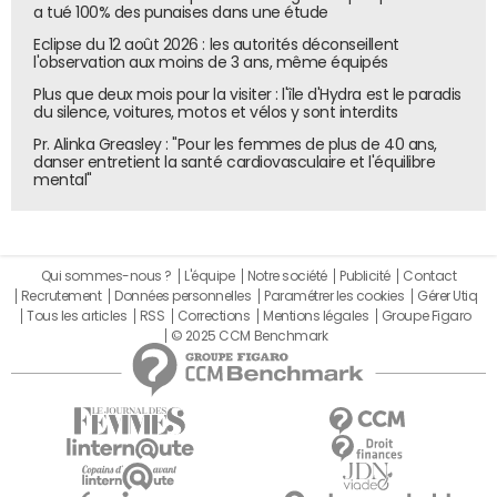
a tué 100% des punaises dans une étude
La fiscalité des groupes internationaux a été fortement
Eclipse du 12 août 2026 : les autorités déconseillent
revue. Un amendement porté par La France insoumise et
l'observation aux moins de 3 ans, même équipés
soutenu par le Rassemblement national prévoit de taxer
Plus que deux mois pour la visiter : l'île d'Hydra est le paradis
du silence, voitures, motos et vélos y sont interdits
les bénéfices des multinationales en proportion de leur
activité sur le territoire. Selon ses défenseurs, ce nouvel
Pr. Alinka Greasley : "Pour les femmes de plus de 40 ans,
danser entretient la santé cardiovasculaire et l'équilibre
impôt pourrait rapporter 26 milliards d'euros. Le ministre
mental"
de l'Économie Roland Lescure, opposé à la mesure, a
déclaré dans Le Figaro : "Ce serait 20 milliards d'ennuis en
plus pour la France."
Qui sommes-nous ?
L'équipe
Notre société
Publicité
Contact
Un autre amendement abaisse le seuil d'application de
Recrutement
Données personnelles
Paramétrer les cookies
Gérer Utiq
l'impôt minimum de 15 % sur les bénéfices à 500 millions
Tous les articles
RSS
Corrections
Mentions légales
Groupe Figaro
d'euros de chiffre d'affaires, contre 750 millions
© 2025 CCM Benchmark
auparavant, élargissant le nombre d'entreprises
concernées.
Les députés ont également adopté un doublement de la
taxe Gafam, portée de 3 à 6 %. Une hausse à 15 % avait
été envisagée puis retirée. En parallèle, la taxe sur les