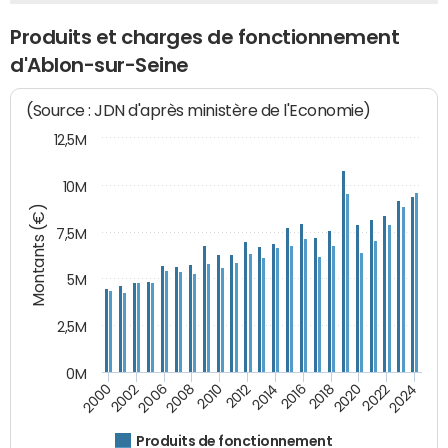
Produits et charges de fonctionnement
d'Ablon-sur-Seine
(Source : JDN d'après ministère de l'Economie)
12,5M
10M
Montants (€)
7,5M
5M
2,5M
0M
2008
2022
2006
2020
2002
2018
2000
2016
2014
2012
2010
2024
Produits de fonctionnement