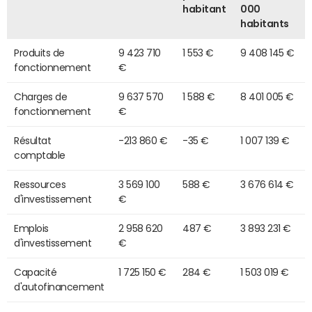
habitant
000
habitants
Produits de
9 423 710
1 553 €
9 408 145 €
fonctionnement
€
Charges de
9 637 570
1 588 €
8 401 005 €
fonctionnement
€
Résultat
-213 860 €
-35 €
1 007 139 €
comptable
Ressources
3 569 100
588 €
3 676 614 €
d'investissement
€
Emplois
2 958 620
487 €
3 893 231 €
d'investissement
€
Capacité
1 725 150 €
284 €
1 503 019 €
d'autofinancement