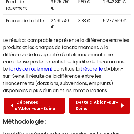
Fonds de
3 575 750
589 €
2 642 810 €
roulement
€
Encours de la dette
2 291 740
378 €
5 277 559 €
€
Le résultat comptable représente la différence entre les
produits et les charges de fonctionnement. A la
différence de la capacité d'autofinancement, il ne
caractérise pas le potentiel de liquidité de la commune.
Le
fonds de roulement
constitue la
trésorerie
d'Ablon-
sur-Seine. Il résulte de la différence entre les
financements (dotations, subventions, emprunts)
disponibles à plus d'un an et les immobilisations.
Dépenses
Dette d'Ablon-sur-
d'Ablon-sur-Seine
Seine
Méthodologie :
Les chiffres présentés dans ce service sont ceux des