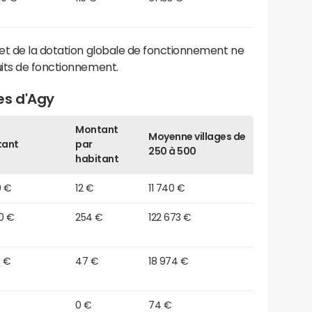
et de la dotation globale de fonctionnement ne
its de fonctionnement.
es d'Agy
Montant
Moyenne villages de
tant
par
250 à 500
habitant
0 €
12 €
11 740 €
0 €
254 €
122 673 €
0 €
47 €
18 974 €
0 €
74 €