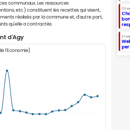
ices communaux. Les ressources
03 s
ions, etc.) constituent les recettes qui visent,
Cha
sements réalisés par la commune et, d'autre part,
bon
ts qu'elle a contractés.
res
nt d'Agy
21 se
Web
per
 de l'Economie)