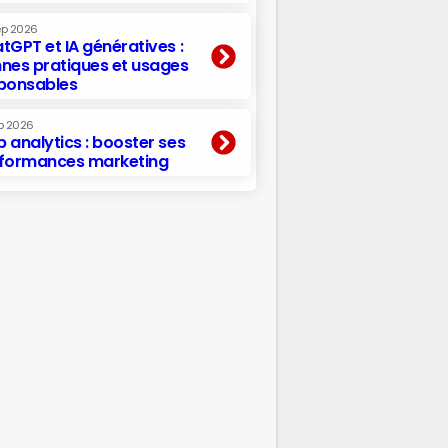
ep 2026
tGPT et IA génératives :
nes pratiques et usages
ponsables
p 2026
 analytics : booster ses
formances marketing