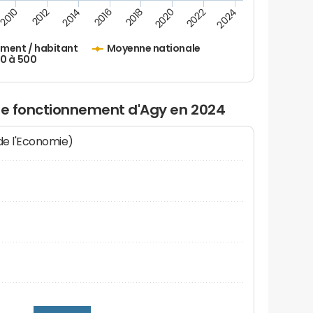
2010
2012
2014
2016
2018
2020
2022
2024
ement / habitant
Moyenne nationale
50 à 500
 de fonctionnement d'Agy en 2024
 de l'Economie)