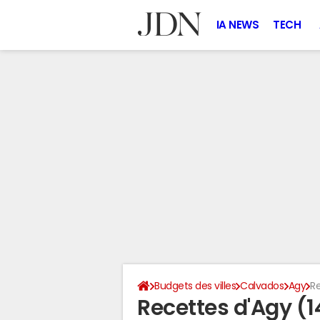
IA NEWS
TECH
Budgets des villes
Calvados
Agy
R
Recettes d'Agy (