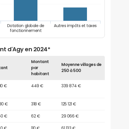
Dotation globale de
Autres impôts et taxes
fonctionnement
nt d'Agy en 2024*
Montant
Moyenne villages de
tant
par
250 à 500
habitant
10 €
449 €
339 874 €
80 €
318 €
125 121 €
60 €
62 €
29 066 €
00 €
110 €
61 133 €