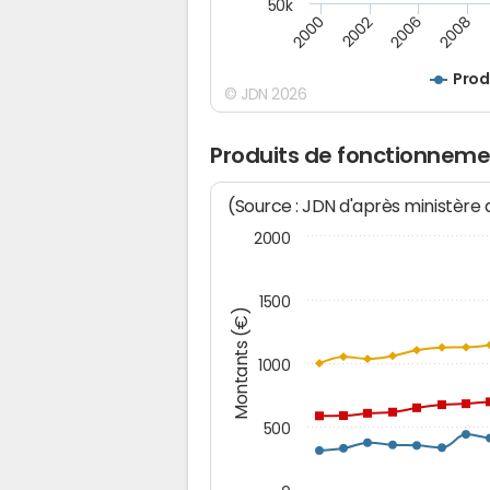
50k
2008
2006
2002
2000
Prod
© JDN 2026
Produits de fonctionneme
(Source : JDN d'après ministère
2000
1500
Montants (€)
1000
500