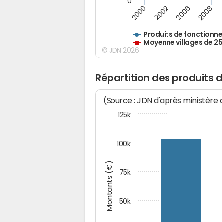
0
2000
2002
2006
2008
Produits de fonctionn
Moyenne villages de 2
© JDN 2026
Répartition des produits
(Source : JDN d'après ministère
125k
100k
Montants (€)
75k
50k