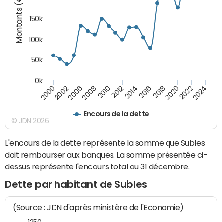
Montants (€)
150k
100k
50k
0k
2008
2022
2002
2018
2014
2010
2024
2006
2020
2000
2016
2012
Encours de la dette
© JDN 2026
L'encours de la dette représente la somme que Subles
doit rembourser aux banques. La somme présentée ci-
dessus représente l'encours total au 31 décembre.
Dette par habitant de Subles
(Source : JDN d'après ministère de l'Economie)
1250