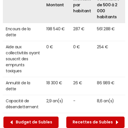
Montant
par
de 500 à 2
habitant
000
habitants
Encours de la
198 540 €
287 €
561 288 €
dette
Aide aux
0 €
0 €
254 €
collectivités ayant
souscrit des
emprunts
toxiques
Annuité de la
18 300 €
26 €
86 989 €
dette
Capacité de
2,9 an(s)
-
8,6 an(s)
désendettement
Budget de Subles
Recettes de Subles