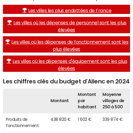
Les villes les plus endettées de France
Les villes où les dépenses de personnel sont les plus
élevées
Les villes où les dépenses de fonctionnement sont les
plus élevées
Les villes où les dépenses d'équipement sont les plus
élevées
Les chiffres clés du budget d'Allenc en 2024
Montant
Moyenne
Montant
par
villages de
habitant
250 à 500
Produits de
438 820 €
1 602 €
339 874 €
fonctionnement