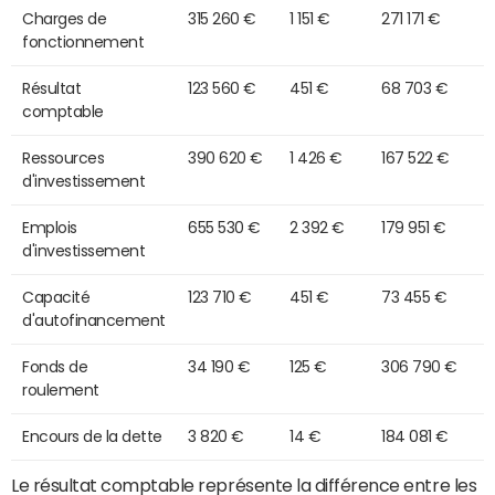
Charges de
315 260 €
1 151 €
271 171 €
fonctionnement
Résultat
123 560 €
451 €
68 703 €
comptable
Ressources
390 620 €
1 426 €
167 522 €
d'investissement
Emplois
655 530 €
2 392 €
179 951 €
d'investissement
Capacité
123 710 €
451 €
73 455 €
d'autofinancement
Fonds de
34 190 €
125 €
306 790 €
roulement
Encours de la dette
3 820 €
14 €
184 081 €
Le résultat comptable représente la différence entre les