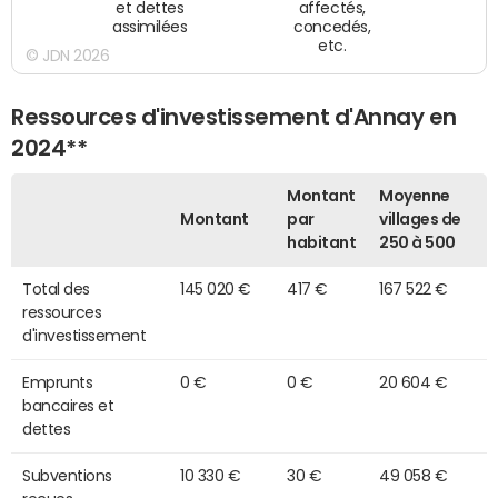
et dettes
affectés,
assimilées
concedés,
etc.
© JDN 2026
Ressources d'investissement d'Annay en
2024**
Montant
Moyenne
Montant
par
villages de
habitant
250 à 500
Total des
145 020 €
417 €
167 522 €
ressources
d'investissement
Emprunts
0 €
0 €
20 604 €
bancaires et
dettes
Subventions
10 330 €
30 €
49 058 €