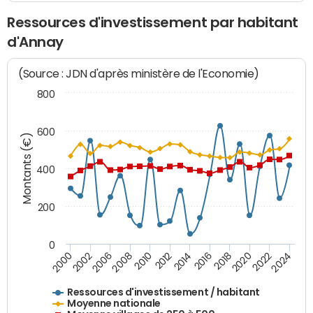
Ressources d'investissement par habitant
d'Annay
(Source : JDN d'après ministère de l'Economie)
800
600
Montants (€)
400
200
0
2020
2010
2016
2006
2022
2012
2000
2018
2008
2024
2002
2014
Ressources d'investissement / habitant
Moyenne nationale