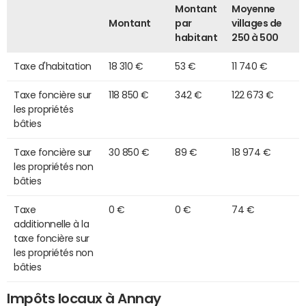
Montant
Moyenne
Montant
par
villages de
habitant
250 à 500
Taxe d'habitation
18 310 €
53 €
11 740 €
Taxe foncière sur
118 850 €
342 €
122 673 €
les propriétés
bâties
Taxe foncière sur
30 850 €
89 €
18 974 €
les propriétés non
bâties
Taxe
0 €
0 €
74 €
additionnelle à la
taxe foncière sur
les propriétés non
bâties
Impôts locaux à Annay