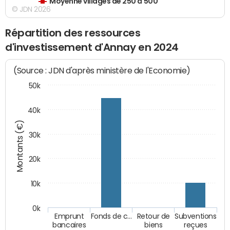
Moyenne villages de 250 à 500
© JDN 2026
Répartition des ressources
d'investissement d'Annay en 2024
(Source : JDN d'après ministère de l'Economie)
50k
40k
Montants (€)
30k
20k
10k
0k
Emprunt
Fonds de c…
Retour de
Subventions
bancaires
biens
reçues