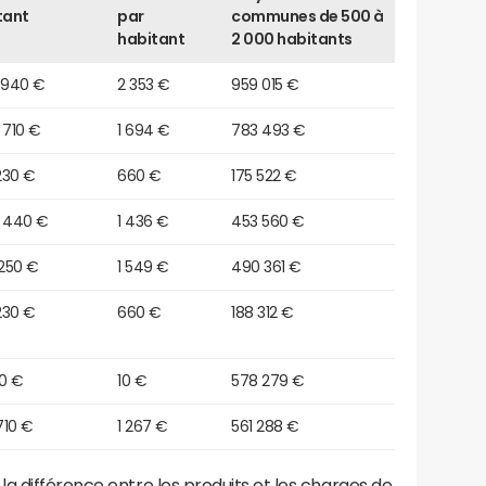
tant
par
communes de 500 à
habitant
2 000 habitants
 940 €
2 353 €
959 015 €
 710 €
1 694 €
783 493 €
230 €
660 €
175 522 €
6 440 €
1 436 €
453 560 €
 250 €
1 549 €
490 361 €
230 €
660 €
188 312 €
90 €
10 €
578 279 €
 710 €
1 267 €
561 288 €
a différence entre les produits et les charges de