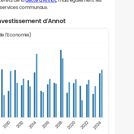
térêts de la
dette d'Annot
, mais également les
 services communaux.
investissement d'Annot
 de l'Economie)
2012
2024
2014
2016
2018
2020
2010
2022