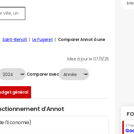
Saint-Benoît
Le Fugeret
Comparer Annot à une
Mise à jour le 07/11/25
Comparer avec
udget général
onctionnement d'Annot
FO
 de l'Economie)
27 a
Goo