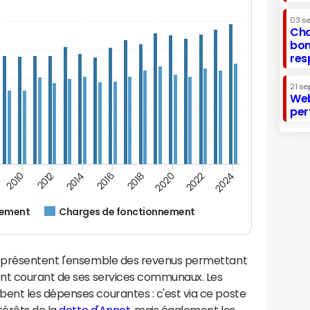
03 s
Cha
bon
res
21 se
Web
per
2012
2024
2014
2016
2018
2020
2010
2022
nement
Charges de fonctionnement
eprésentent l'ensemble des revenus permettant
ent courant de ses services communaux. Les
nt les dépenses courantes : c'est via ce poste