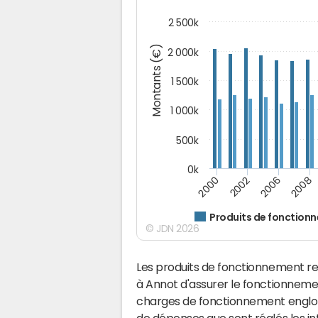
2 500k
Montants (€)
2 000k
1 500k
1 000k
500k
0k
2000
2002
2006
2008
Produits de fonction
© JDN 2026
Les produits de fonctionnement r
à Annot d'assurer le fonctionnem
charges de fonctionnement englobe