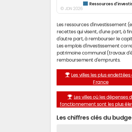
Ressources d'invest
© JDN 2026
Les ressources d'investissement (e
recettes qui visent, d'une part, à f
d'autre part, à rembourser le cap
Les emplois d'investissement corr
patrimoine communal (travaux d'éq
remboursement d'emprunts.
Les villes les plus endettées
France
Les villes où les dépenses 
fonctionnement sont les plus él
Les chiffres clés du budg