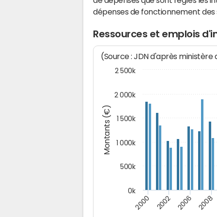
de dépenses que sont réglés les in
dépenses de fonctionnement des
Ressources et emplois d'
(Source : JDN d'après ministère
2 500k
2 000k
Montants (€)
1 500k
1 000k
500k
0k
2000
2002
2006
2008