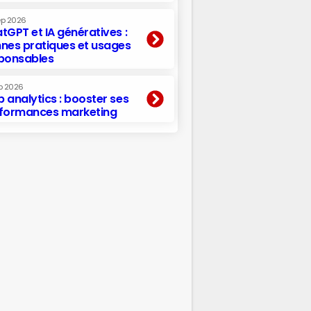
ep 2026
tGPT et IA génératives :
nes pratiques et usages
ponsables
p 2026
 analytics : booster ses
formances marketing