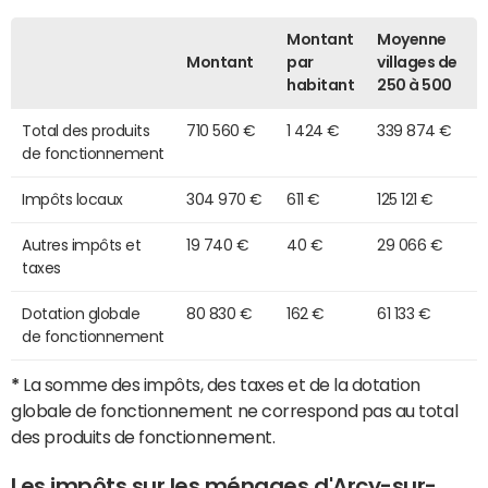
Montant
Moyenne
Montant
par
villages de
habitant
250 à 500
Total des produits
710 560 €
1 424 €
339 874 €
de fonctionnement
Impôts locaux
304 970 €
611 €
125 121 €
Autres impôts et
19 740 €
40 €
29 066 €
taxes
Dotation globale
80 830 €
162 €
61 133 €
de fonctionnement
*
La somme des impôts, des taxes et de la dotation
globale de fonctionnement ne correspond pas au total
des produits de fonctionnement.
Les impôts sur les ménages d'Arcy-sur-