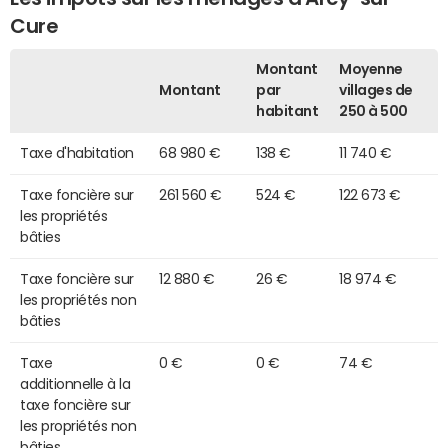
Cure
Montant
Moyenne
Montant
par
villages de
habitant
250 à 500
Taxe d'habitation
68 980 €
138 €
11 740 €
Taxe foncière sur
261 560 €
524 €
122 673 €
les propriétés
bâties
Taxe foncière sur
12 880 €
26 €
18 974 €
les propriétés non
bâties
Taxe
0 €
0 €
74 €
additionnelle à la
taxe foncière sur
les propriétés non
bâties