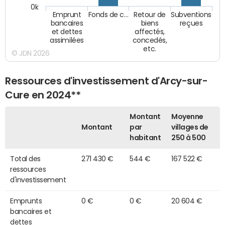
0k
Emprunt
Fonds de c…
Retour de
Subventions
bancaires
biens
reçues
et dettes
affectés,
assimilées
concedés,
etc.
© JDN 2026
Ressources d'investissement d'Arcy-sur-
Cure en 2024**
Montant
Moyenne
Montant
par
villages de
habitant
250 à 500
Total des
271 430 €
544 €
167 522 €
ressources
d'investissement
Emprunts
0 €
0 €
20 604 €
bancaires et
dettes