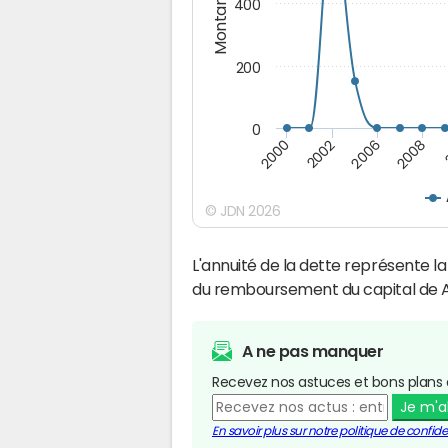
Montants (€)
400
200
0
2008
2006
2002
2000
© JDN 2026
L'annuité de la dette représente 
du remboursement du capital de 
A ne pas manquer
Recevez nos astuces et bons plans 
Je m'
En savoir plus sur notre politique de confiden