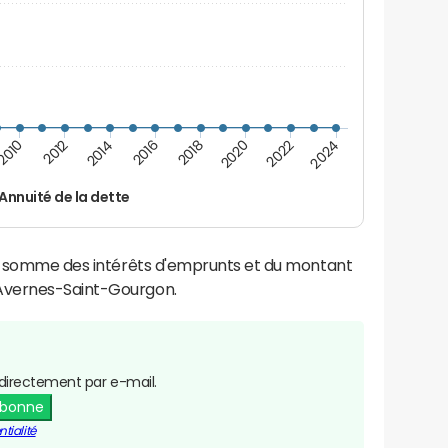
2016
2014
2012
2010
2024
2022
2020
2018
Annuité de la dette
la somme des intérêts d'emprunts et du montant
Avernes-Saint-Gourgon.
directement par e-mail.
abonne
tialité