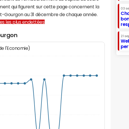
ment qui figurent sur cette page concernent la
03 s
Cha
aint-Gourgon au 31 décembre de chaque année.
bon
lles les plus endettées
res
ourgon
21 se
Web
per
 de l'Economie)