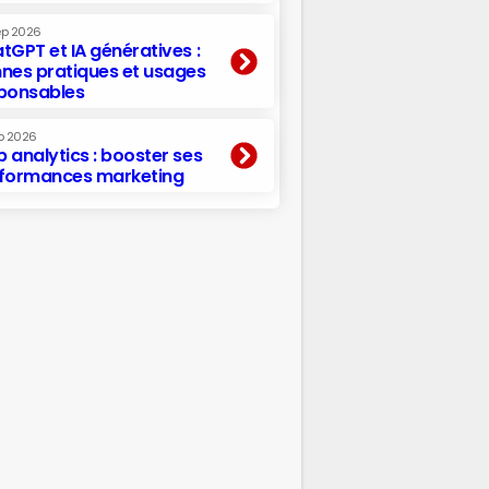
ep 2026
tGPT et IA génératives :
nes pratiques et usages
ponsables
p 2026
 analytics : booster ses
formances marketing