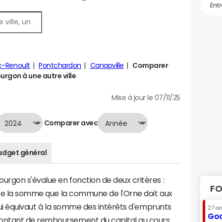
c-Renoult
Pontchardon
Canapville
Comparer
rgon à une autre ville
Mise à jour le 07/11/25
Comparer avec
udget général
rgon s'évalue en fonction de deux critères :
FO
ente la somme que la commune de l'Orne doit aux
 qui équivaut à la somme des intérêts d'emprunts
27 a
Goo
ontant de remboursement du capital au cours