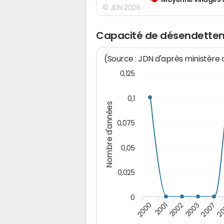
Moyenne villages 
© JDN 2026
Capacité de désendette
(Source : JDN d'après ministère
0,125
0,1
Nombre d'années
0,075
0,05
0,025
0
2000
2001
2002
2003
2007
2