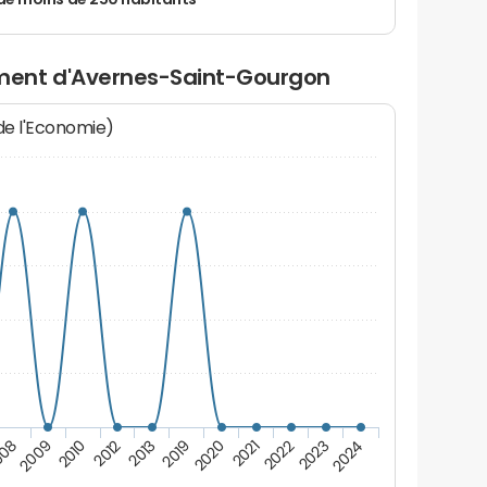
de moins de 250 habitants
ment d'Avernes-Saint-Gourgon
 de l'Economie)
008
2009
2010
2012
2013
2019
2020
2021
2022
2023
2024