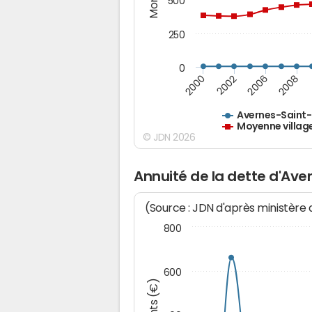
500
250
0
2000
2002
2006
2008
Avernes-Saint
Moyenne villag
© JDN 2026
Annuité de la dette d'Av
(Source : JDN d'après ministère
800
600