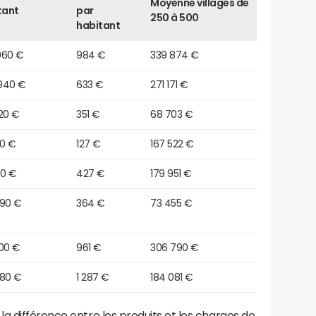
Moyenne villages de
tant
par
250 à 500
habitant
960 €
984 €
339 874 €
940 €
633 €
271 171 €
20 €
351 €
68 703 €
90 €
127 €
167 522 €
60 €
427 €
179 951 €
790 €
364 €
73 455 €
800 €
961 €
306 790 €
180 €
1 287 €
184 081 €
a différence entre les produits et les charges de