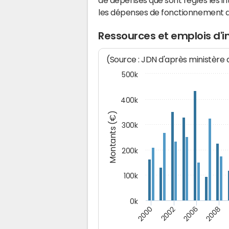
de dépenses que sont réglés les in
les dépenses de fonctionnement 
Ressources et emplois d'
(Source : JDN d'après ministère
500k
400k
Montants (€)
300k
200k
100k
0k
2000
2008
2006
2002