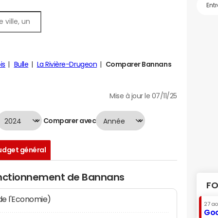
is
Bulle
La Rivière-Drugeon
Comparer Bannans
Mise à jour le 07/11/25
Comparer avec
udget général
onctionnement de Bannans
FO
 de l'Economie)
27 a
Goo