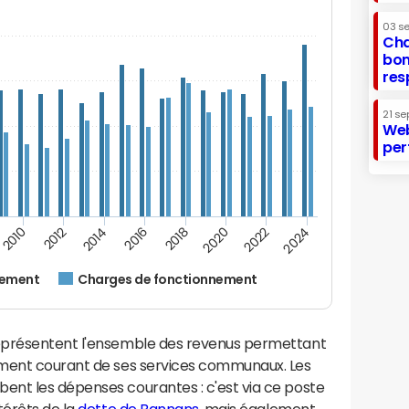
03 s
Cha
bon
res
21 se
Web
per
2014
2024
2012
2022
2010
2020
2018
2016
nement
Charges de fonctionnement
eprésentent l'ensemble des revenus permettant
ement courant de ses services communaux. Les
nt les dépenses courantes : c'est via ce poste