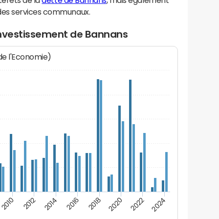
térêts de la
dette de Bannans
, mais également
des services communaux.
investissement de Bannans
 de l'Economie)
2014
2024
2012
2022
2010
2020
2018
2016