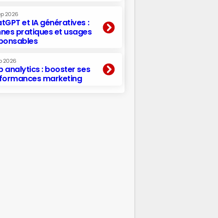
ep 2026
tGPT et IA génératives :
nes pratiques et usages
ponsables
p 2026
 analytics : booster ses
formances marketing