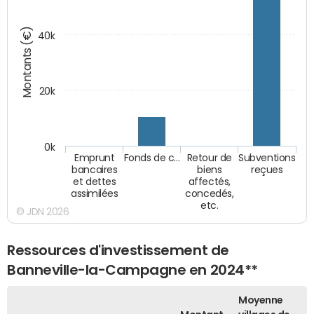
Montants (€)
40k
20k
0k
Emprunt
Fonds de c…
Retour de
Subventions
bancaires
biens
reçues
et dettes
affectés,
assimilées
concedés,
etc.
© JDN 2026
Ressources d'investissement de
Banneville-la-Campagne en 2024**
Moyenne