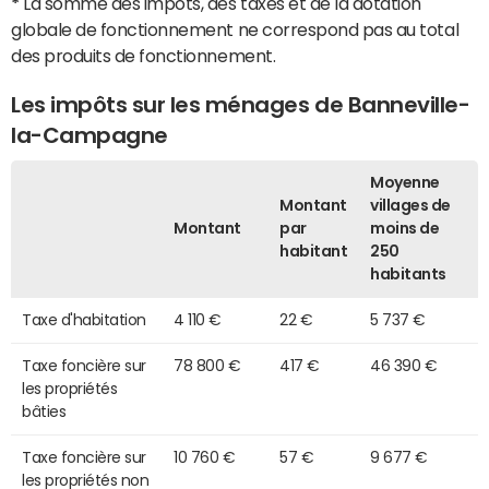
*
La somme des impôts, des taxes et de la dotation
globale de fonctionnement ne correspond pas au total
des produits de fonctionnement.
Les impôts sur les ménages de Banneville-
la-Campagne
Moyenne
Montant
villages de
Montant
par
moins de
habitant
250
habitants
Taxe d'habitation
4 110 €
22 €
5 737 €
Taxe foncière sur
78 800 €
417 €
46 390 €
les propriétés
bâties
Taxe foncière sur
10 760 €
57 €
9 677 €
les propriétés non