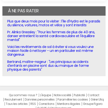
À NE PAS RATER
Plus que deux mois pour la visiter : l'île d'Hydra est le paradis
du silence, voitures, motos et vélos y sont interdits
Pr. Alinka Greasley : "Pour les femmes de plus de 40 ans,
danser entretient la santé cardiovasculaire et l'équilibre
mental"
Voici les revêtements de sol à éviter si vous voulez une
maison facile à nettoyer - un en particulier est même
dangereux
Bertrand, maître-nageur : "Les principaux accidents
d'enfants en piscine sont dus au manque de forme
physique des parents"
Qui sommes-nous ?
L'équipe
Notre société
Publicité
Contact
Recrutement
Données personnelles
Paramétrer les cookies
Gérer Utiq
Tous les articles
RSS
Corrections
Mentions légales
Groupe Figaro