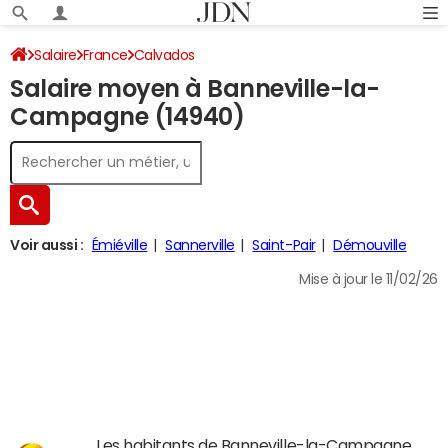
Salaire
France
Calvados
Salaire moyen à Banneville-la-
Campagne (14940)
Voir aussi :
Émiéville
Sannerville
Saint-Pair
Démouville
Mise à jour le 11/02/26
Les habitants de Banneville-la-Campagne