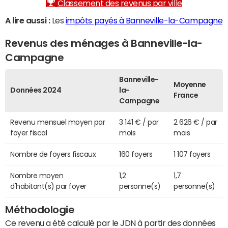
Classement des revenus par ville
A lire aussi :
Les
impôts payés à Banneville-la-Campagne
Revenus des ménages à Banneville-la-
Campagne
Banneville-
Moyenne
Données 2024
la-
France
Campagne
Revenu mensuel moyen par
3 141 € / par
2 626 € / par
foyer fiscal
mois
mois
Nombre de foyers fiscaux
160 foyers
1 107 foyers
Nombre moyen
1,2
1,7
d'habitant(s) par foyer
personne(s)
personne(s)
Méthodologie
Ce revenu a été calculé par le JDN à partir des données