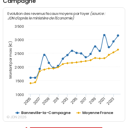
Campagne
(source :
Evolution des revenus fiscaux moyens par foyer
JDN d'après le ministère de l'Economie)
3 500
3 000
Montant par mois (€)
2 500
2 000
1 500
1 000
2007
2017
2009
2019
2011
2021
2013
2023
2005
2015
Banneville-la-Campagne
Moyenne France
© JDN 2026