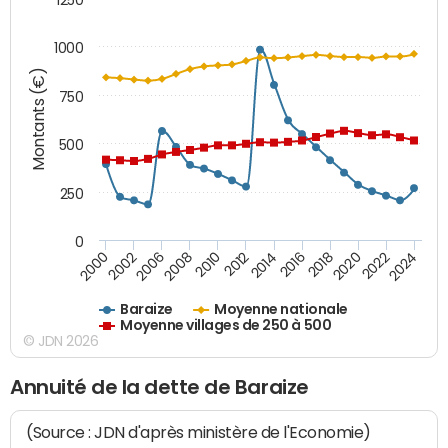
1000
Montants (€)
750
500
250
0
2018
2002
2022
2008
2012
2016
2000
2020
2006
2024
2010
2014
Baraize
Moyenne nationale
Moyenne villages de 250 à 500
© JDN 2026
Annuité de la dette de Baraize
(Source : JDN d'après ministère de l'Economie)