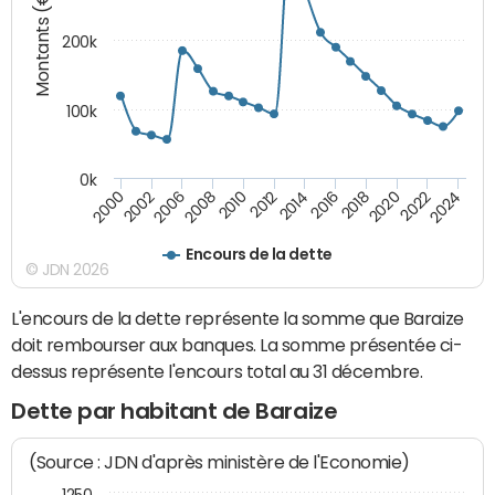
Montants (€)
200k
100k
0k
2000
2022
2016
2010
2002
2024
2018
2012
2006
2020
2014
2008
Encours de la dette
© JDN 2026
L'encours de la dette représente la somme que Baraize
doit rembourser aux banques. La somme présentée ci-
dessus représente l'encours total au 31 décembre.
Dette par habitant de Baraize
(Source : JDN d'après ministère de l'Economie)
1250