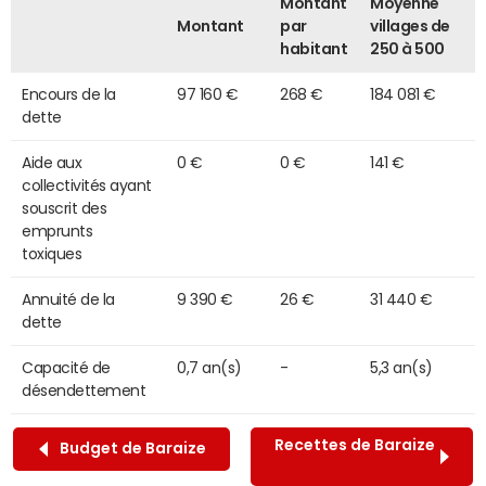
Montant
Moyenne
Montant
par
villages de
habitant
250 à 500
Encours de la
97 160 €
268 €
184 081 €
dette
Aide aux
0 €
0 €
141 €
collectivités ayant
souscrit des
emprunts
toxiques
Annuité de la
9 390 €
26 €
31 440 €
dette
Capacité de
0,7 an(s)
-
5,3 an(s)
désendettement
Recettes de Baraize
Budget de Baraize