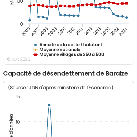
100
0
2014
2008
2000
2024
2018
2012
2006
2022
2016
2010
2002
2020
Annuité de la dette / habitant
Moyenne nationale
Moyenne villages de 250 à 500
© JDN 2026
Capacité de désendettement de Baraize
(Source : JDN d'après ministère de l'Economie)
15
Nombre d'années
10