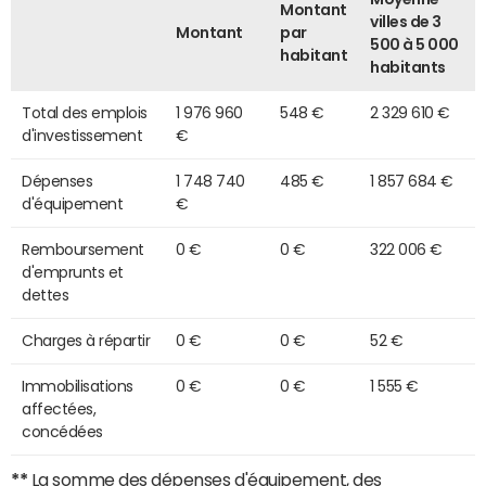
Montant
villes de 3
Montant
par
500 à 5 000
habitant
habitants
Total des emplois
1 976 960
548 €
2 329 610 €
d'investissement
€
Dépenses
1 748 740
485 €
1 857 684 €
d'équipement
€
Remboursement
0 €
0 €
322 006 €
d'emprunts et
dettes
Charges à répartir
0 €
0 €
52 €
Immobilisations
0 €
0 €
1 555 €
affectées,
concédées
**
La somme des dépenses d'équipement, des