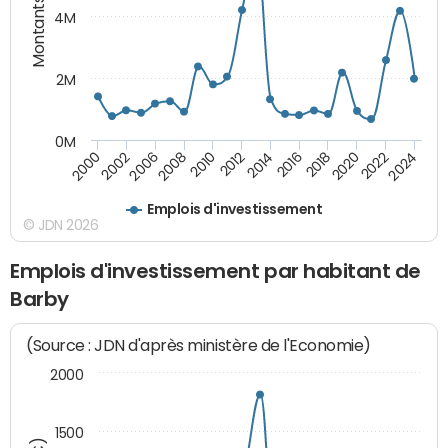
Montants (€)
4M
2M
0M
2010
2012
2014
2016
2018
2020
2022
2024
2000
2002
2006
2008
Emplois d'investissement
© JDN 2026
Emplois d'investissement par habitant de
Barby
(Source : JDN d'après ministère de l'Economie)
2000
1500