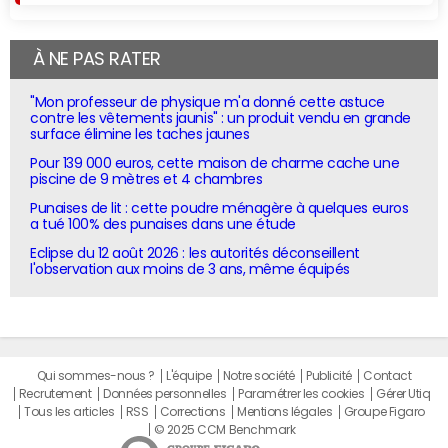
À NE PAS RATER
"Mon professeur de physique m'a donné cette astuce
contre les vêtements jaunis" : un produit vendu en grande
surface élimine les taches jaunes
Pour 139 000 euros, cette maison de charme cache une
piscine de 9 mètres et 4 chambres
Punaises de lit : cette poudre ménagère à quelques euros
a tué 100% des punaises dans une étude
Eclipse du 12 août 2026 : les autorités déconseillent
l'observation aux moins de 3 ans, même équipés
Qui sommes-nous ?
L'équipe
Notre société
Publicité
Contact
Recrutement
Données personnelles
Paramétrer les cookies
Gérer Utiq
Tous les articles
RSS
Corrections
Mentions légales
Groupe Figaro
© 2025 CCM Benchmark