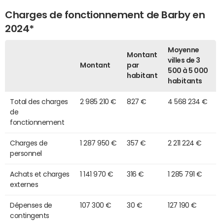
Charges de fonctionnement de Barby en
2024*
Moyenne
Montant
villes de 3
Montant
par
500 à 5 000
habitant
habitants
Total des charges
2 985 210 €
827 €
4 568 234 €
de
fonctionnement
Charges de
1 287 950 €
357 €
2 211 224 €
personnel
Achats et charges
1 141 970 €
316 €
1 285 791 €
externes
Dépenses de
107 300 €
30 €
127 190 €
contingents