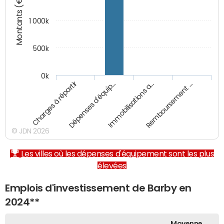
Montants (€)
1 000k
500k
0k
Charges à répartir
Dépenses d'équip…
Immobilisations a…
Remboursement …
© JDN 2026
Les villes où les dépenses d'équipement sont les plus
élevées
Emplois d'investissement de Barby en
2024**
Moyenne