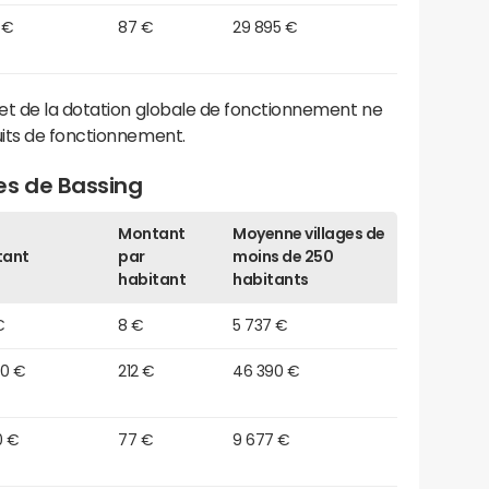
 €
87 €
29 895 €
et de la dotation globale de fonctionnement ne
its de fonctionnement.
es de Bassing
Montant
Moyenne villages de
tant
par
moins de 250
habitant
habitants
€
8 €
5 737 €
20 €
212 €
46 390 €
0 €
77 €
9 677 €