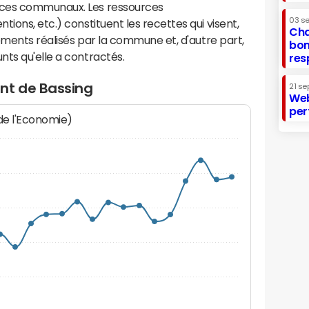
ices communaux. Les ressources
03 s
ions, etc.) constituent les recettes qui visent,
Cha
sements réalisés par la commune et, d'autre part,
bon
ts qu'elle a contractés.
res
nt de Bassing
21 se
Web
per
 de l'Economie)