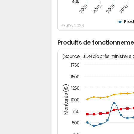
40k
2008
2000
2006
2002
Prod
© JDN 2026
Produits de fonctionneme
(Source : JDN d'après ministère
1750
1500
Montants (€)
1250
1000
750
500