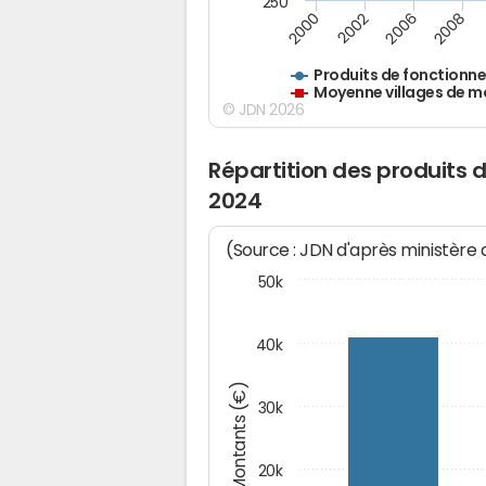
250
2000
2002
2006
2008
Produits de fonctionn
Moyenne villages de m
© JDN 2026
Répartition des produits
2024
(Source : JDN d'après ministère
50k
40k
Montants (€)
30k
20k