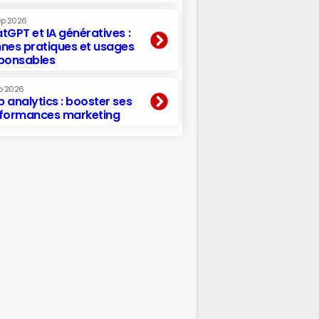
ep 2026
tGPT et IA génératives :
nes pratiques et usages
ponsables
p 2026
 analytics : booster ses
formances marketing