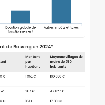
Dotation globale de
Autres impôts et taxes
fonctionnement
nt de Bassing en 2024*
Montant
Moyenne villages de
tant
par
moins de 250
habitant
habitants
20 €
1 052 €
160 056 €
0 €
367 €
47 827 €
20 €
183 €
17 881 €