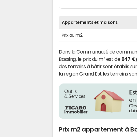
Appartements et maisons
Prix au m2
Dans la Communauté de communes
Bassing, le prix du m² est de
847 €
des terrains à bâtir sont établis s
la région Grand Est les terrains s
Outils
Es
& Services
en
C’es
clai
Prix m2 appartement à B