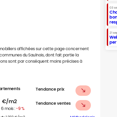
03 s
Cha
bon
res
21 se
Web
per
mobiliers affichées sur cette page concernent
mmunes du Saulnois, dont fait partie la
ons sont par conséquent moins précises à
artements
Tendance prix
5
€/m2
Tendance ventes
6 mois :
-9 %