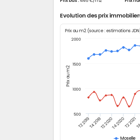
Prix bas :
446 €/m2
Prix ha
Evolution des prix immobilier
Prix au m2 (source : estimations JD
2000
1500
Prix au m2
1000
500
T4
T2 2020
T4 2020
T2 2019
T2 2021
T4 2019
Moselle