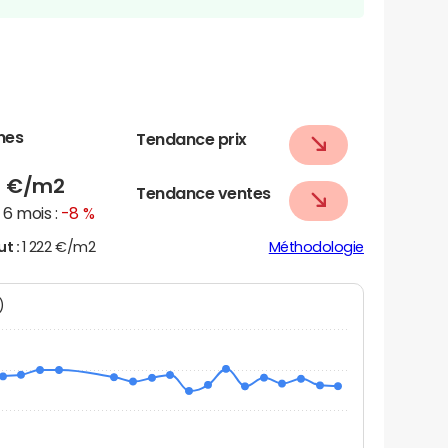
nes
Tendance prix
8
€/m2
Tendance ventes
6 mois :
-8 %
ut :
1 222 €/m2
Méthodologie
N)