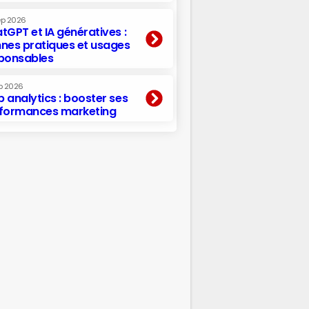
ep 2026
tGPT et IA génératives :
nes pratiques et usages
ponsables
p 2026
 analytics : booster ses
formances marketing