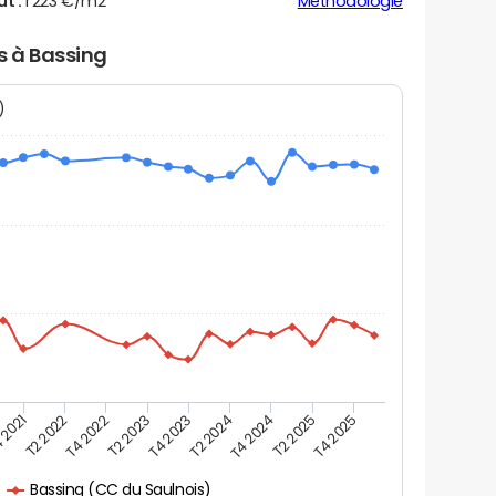
ut :
1 223 €/m2
Méthodologie
s à Bassing
N)
 2021
T2 2025
T4 2023
T2 2022
T4 2025
T2 2024
T4 2022
T4 2024
T2 2023
Bassing (CC du Saulnois)