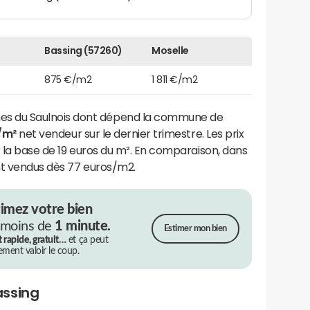
Bassing (57260)
Moselle
875 €/m2
1 811 €/m2
 du Saulnois dont dépend la commune de
/m²
net vendeur sur le dernier trimestre. Les prix
ur la base de 19 euros du m². En comparaison, dans
ont vendus dès 77 euros/m2.
timez votre bien
 moins de
1 minute.
Estimer mon bien
t rapide, gratuit…
et ça peut
rement valoir le coup.
assing