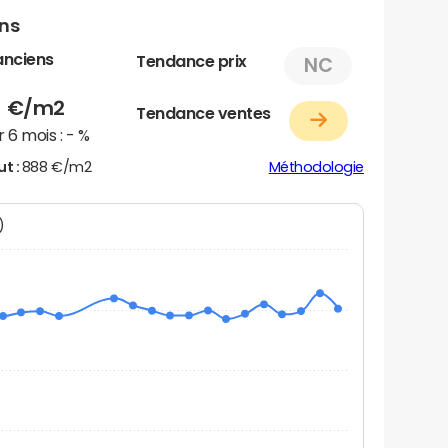
ens
anciens
Tendance prix
NC
8
€/m2
Tendance ventes
 6 mois :
- %
ut :
888 €/m2
Méthodologie
N)