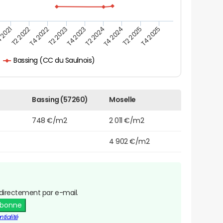
 2021
T2 2025
T4 2023
T2 2022
T4 2025
T2 2024
T4 2022
T4 2024
T2 2023
Bassing (CC du Saulnois)
Bassing (57260)
Moselle
748 €/m2
2 011 €/m2
4 902 €/m2
directement par e-mail.
abonne
tialité