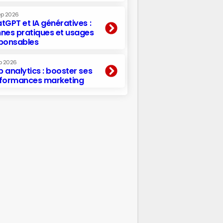
ep 2026
tGPT et IA génératives :
nes pratiques et usages
ponsables
p 2026
 analytics : booster ses
formances marketing