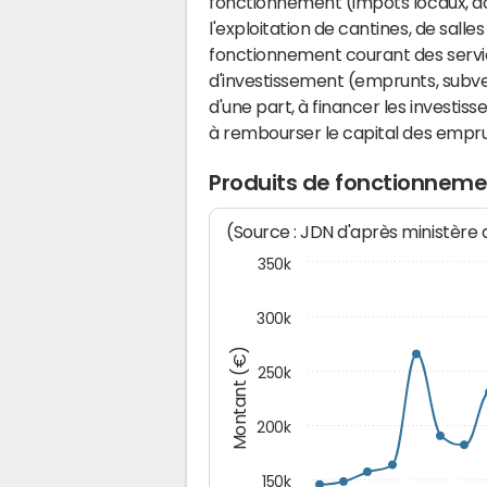
fonctionnement (impôts locaux, dot
l'exploitation de cantines, de salle
fonctionnement courant des serv
d'investissement (emprunts, subvent
d'une part, à financer les investis
à rembourser le capital des emprun
Produits de fonctionnem
(Source : JDN d'après ministère
350k
300k
Montant (€)
250k
200k
150k