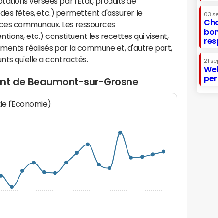
ations versées par l'Etat, produits de
s des fêtes, etc.) permettent d'assurer le
03 s
Cha
ices communaux. Les ressources
bon
ions, etc.) constituent les recettes qui visent,
res
sements réalisés par la commune et, d'autre part,
ts qu'elle a contractés.
21 se
Web
per
ent de Beaumont-sur-Grosne
 de l'Economie)