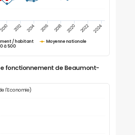
2010
2012
2014
2016
2018
2020
2022
2024
ement / habitant
Moyenne nationale
50 à 500
 de fonctionnement de Beaumont-
 de l'Economie)