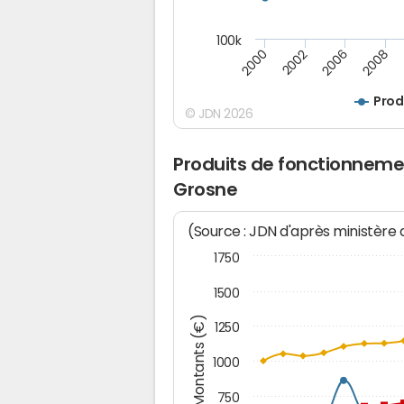
100k
2008
2006
2002
2000
Prod
© JDN 2026
Produits de fonctionnem
Grosne
(Source : JDN d'après ministère
1750
1500
Montants (€)
1250
1000
750