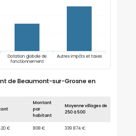
Dotation globale de
Autres impôts et taxes
fonctionnement
ent de Beaumont-sur-Grosne en
Montant
Moyenne villages de
tant
par
250 à 500
habitant
420 €
808 €
339 874 €