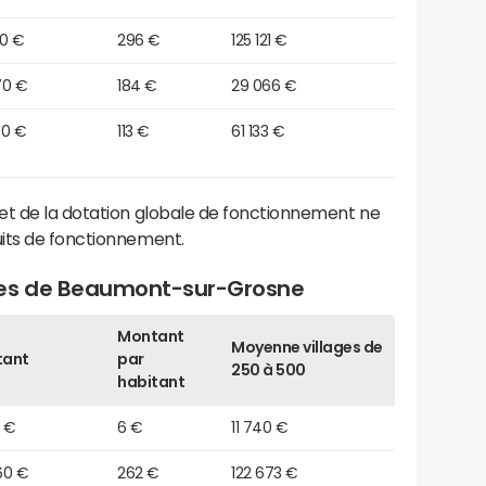
10 €
296 €
125 121 €
70 €
184 €
29 066 €
70 €
113 €
61 133 €
et de la dotation globale de fonctionnement ne
its de fonctionnement.
ges de Beaumont-sur-Grosne
Montant
Moyenne villages de
tant
par
250 à 500
habitant
0 €
6 €
11 740 €
60 €
262 €
122 673 €