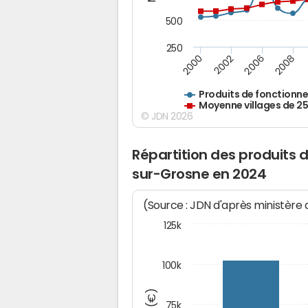
500
250
2000
2002
2006
2008
Produits de fonctionn
Moyenne villages de 2
© JDN 2026
Répartition des produits
sur-Grosne en 2024
(Source : JDN d'après ministère
125k
100k
75k