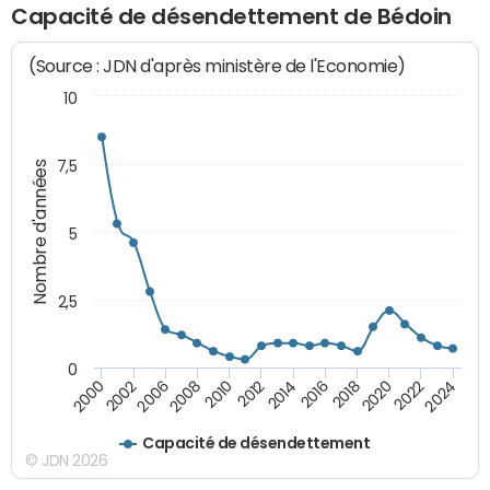
Capacité de désendettement de Bédoin
(Source : JDN d'après ministère de l'Economie)
10
7,5
Nombre d'années
5
2,5
0
2016
2014
2012
2010
2008
2006
2002
2000
2024
2022
2020
2018
Capacité de désendettement
© JDN 2026