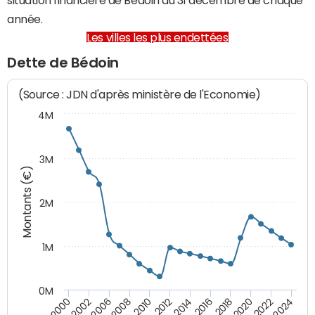
année.
Les villes les plus endettées
Dette de Bédoin
(Source : JDN d'après ministère de l'Economie)
4M
3M
Montants (€)
2M
1M
0M
2010
2012
2014
2016
2018
2020
2022
2024
2000
2002
2006
2008