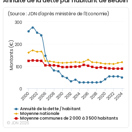
Annuité de la dette par habitant de Bédoin
(Source : JDN d'après ministère de l'Economie)
300
Montants (€)
200
100
0
2014
2008
2000
2024
2018
2012
2006
2022
2016
2010
2002
2020
Annuité de la dette / habitant
Moyenne nationale
Moyenne communes de 2 000 à 3 500 habitants
© JDN 2026