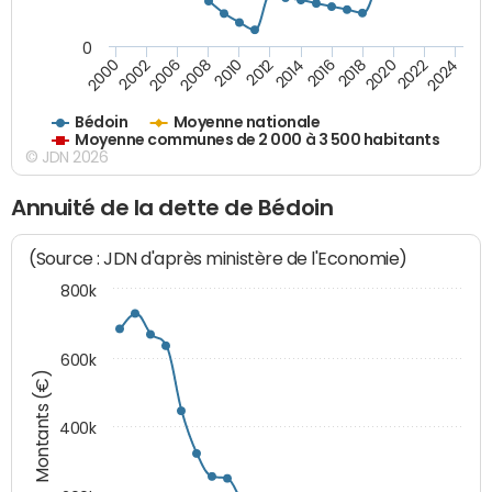
0
2018
2002
2022
2008
2012
2016
2000
2020
2006
2024
2010
2014
Bédoin
Moyenne nationale
Moyenne communes de 2 000 à 3 500 habitants
© JDN 2026
Annuité de la dette de Bédoin
(Source : JDN d'après ministère de l'Economie)
800k
600k
Montants (€)
400k