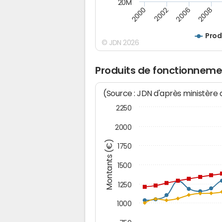
20M
2000
2002
2006
2008
Prod
© JDN 2026
Produits de fonctionneme
(Source : JDN d'après ministère
2250
2000
Montants (€)
1750
1500
1250
1000