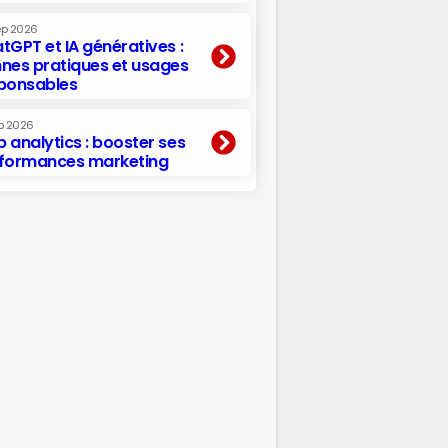
ep 2026
tGPT et IA génératives :
nes pratiques et usages
ponsables
p 2026
 analytics : booster ses
formances marketing