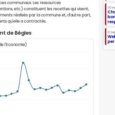
ices communaux. Les ressources
03 s
ions, etc.) constituent les recettes qui visent,
Cha
sements réalisés par la commune et, d'autre part,
bon
ts qu'elle a contractés.
res
nt de Bègles
21 se
Web
per
 de l'Economie)