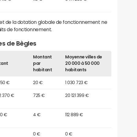
et de la dotation globale de fonctionnement ne
its de fonctionnement.
es de Bègles
Montant
Moyenne villes de
tant
par
20 000 à 50 000
habitant
habitants
850 €
20 €
1 030 723 €
2 370 €
725 €
20 121 399 €
90 €
4 €
112 889 €
0 €
0 €