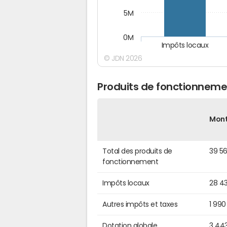
5M
0M
Impôts locaux
© JDN 2026
Produits de fonctionneme
Mon
Total des produits de
39 5
fonctionnement
Impôts locaux
28 4
Autres impôts et taxes
1 990
Dotation globale
3 443