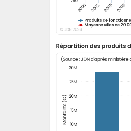
750
2000
2002
2006
2008
Produits de fonctionn
Moyenne villes de 20 0
© JDN 2026
Répartition des produits
(Source : JDN d'après ministère
30M
25M
20M
Montants (€)
15M
10M