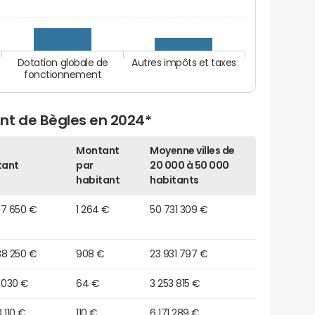
Dotation globale de
Autres impôts et taxes
fonctionnement
nt de Bègles en 2024*
Montant
Moyenne villes de
tant
par
20 000 à 50 000
habitant
habitants
67 650 €
1 264 €
50 731 309 €
38 250 €
908 €
23 931 797 €
 030 €
64 €
3 253 815 €
 110 €
110 €
6 171 289 €