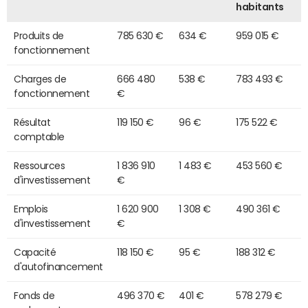
habitants
Produits de
785 630 €
634 €
959 015 €
fonctionnement
Charges de
666 480
538 €
783 493 €
fonctionnement
€
Résultat
119 150 €
96 €
175 522 €
comptable
Ressources
1 836 910
1 483 €
453 560 €
d'investissement
€
Emplois
1 620 900
1 308 €
490 361 €
d'investissement
€
Capacité
118 150 €
95 €
188 312 €
d'autofinancement
Fonds de
496 370 €
401 €
578 279 €