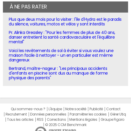
À NE PAS RATER
Plus que deux mois pour la visiter : l'île d'Hydra est le paradis
du silence, voitures, motos et vélos y sont interdits
Pr. Alinka Greasley : "Pour les femmes de plus de 40 ans,
danser entretient la santé cardiovasculaire et l'équilibre
mental"
Voici les revêtements de sol à éviter si vous voulez une
maison facile à nettoyer - un en particulier est même
dangereux
Bertrand, maître-nageur : "Les principaux accidents
d'enfants en piscine sont dus au manque de forme
physique des parents"
Qui sommes-nous ?
L'équipe
Notre société
Publicité
Contact
Recrutement
Données personnelles
Paramétrer les cookies
Gérer Utiq
Tous les articles
RSS
Corrections
Mentions légales
Groupe Figaro
© 2025 CCM Benchmark