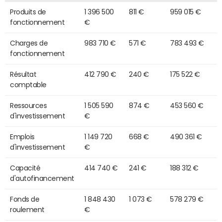
Produits de
1 396 500
811 €
959 015 €
fonctionnement
€
Charges de
983 710 €
571 €
783 493 €
fonctionnement
Résultat
412 790 €
240 €
175 522 €
comptable
Ressources
1 505 590
874 €
453 560 €
d'investissement
€
Emplois
1 149 720
668 €
490 361 €
d'investissement
€
Capacité
414 740 €
241 €
188 312 €
d'autofinancement
Fonds de
1 848 430
1 073 €
578 279 €
roulement
€