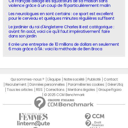
Ce Français déloge les squatteurs de sa maison sans
violence grâce à un coup de fil particulièrement malin
Les neurologues en sont certains : ce sport est excellent
pour le cerveau et quelques minutes régulières suffisent
Le jardinier du roi d'Angleterre Charles III est catégorique :
avant fin août, voici ce qu'il faut impérativement faire
dans son jardin
Il crée une entreprise de 10 millions de dollars en seulement
6 mois grâce à l'IA : voici la méthode de Ben Broca
Qui sommes-nous ?
L'équipe
Notre société
Publicité
Contact
Recrutement
Données personnelles
Paramétrer les cookies
Gérer Utiq
Tous les articles
RSS
Corrections
Mentions légales
Groupe Figaro
© 2025 CCM Benchmark