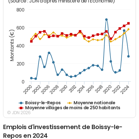
(Source : JDN d'après ministère de l'Economie)
800
600
Montants (€)
400
200
0
2020
2010
2016
2006
2022
2012
2000
2018
2008
2024
2014
2002
Boissy-le-Repos
Moyenne nationale
Moyenne villages de moins de 250 habitants
© JDN 2026
Emplois d'investissement de Boissy-le-
Repos en 2024