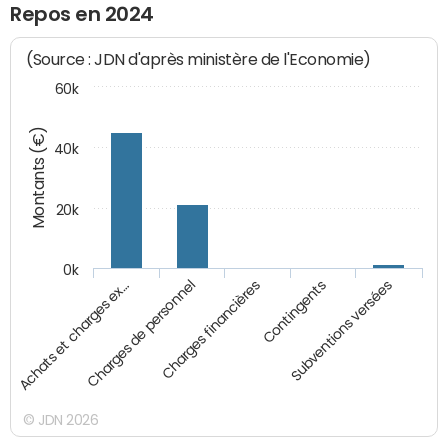
Repos en 2024
(Source : JDN d'après ministère de l'Economie)
60k
Montants (€)
40k
20k
0k
Charges financières
Achats et charges ex…
Contingents
Charges de personnel
Subventions versées
© JDN 2026