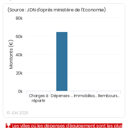
(Source : JDN d'après ministère de l'Economie)
80k
60k
Montants (€)
40k
20k
0k
Charges à
Dépenses …
Immobilisa…
Rembours…
répartir
© JDN 2026
Les villes où les dépenses d'équipement sont les plus