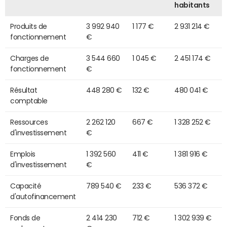
habitants
Produits de
3 992 940
1 177 €
2 931 214 €
fonctionnement
€
Charges de
3 544 660
1 045 €
2 451 174 €
fonctionnement
€
Résultat
448 280 €
132 €
480 041 €
comptable
Ressources
2 262 120
667 €
1 328 252 €
d'investissement
€
Emplois
1 392 560
411 €
1 381 916 €
d'investissement
€
Capacité
789 540 €
233 €
536 372 €
d'autofinancement
Fonds de
2 414 230
712 €
1 302 939 €