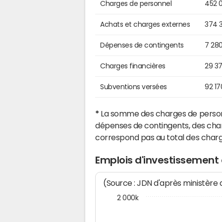
Charges de personnel
452 
Achats et charges externes
374 
Dépenses de contingents
7 28
Charges financières
29 3
Subventions versées
92 17
*
La somme des charges de personn
dépenses de contingents, des char
correspond pas au total des char
Emplois d'investissemen
(Source : JDN d'après ministère
2 000k