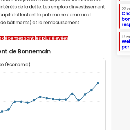
 intérêts de la dette. Les emplois d'investissement
03 s
Cha
capital affectant le patrimoine communal
bon
on de bâtiments) et le remboursement
res
21 se
les dépenses sont les plus élevées
Web
per
ent de Bonnemain
 de l'Economie)