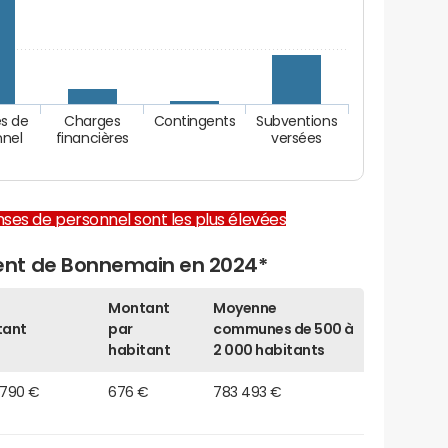
s de
Charges
Contingents
Subventions
nnel
financières
versées
enses de personnel sont les plus élevées
ent de Bonnemain en 2024*
Montant
Moyenne
tant
par
communes de 500 à
habitant
2 000 habitants
 790 €
676 €
783 493 €