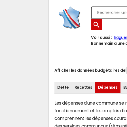
Voir aussi :
Bague
Bonnemain à une au
Afficher les données budgétaires de
Dette
Recettes
Dépenses
B
Les dépenses d'une commune se rép
fonctionnement et les emplois d'
comprennent les dépenses couran
des services communaux (rémunéra