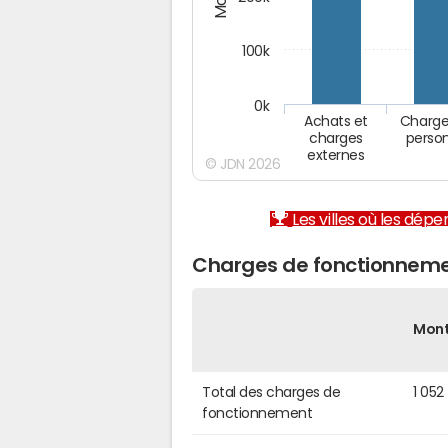
100k
0k
Achats et
Charge
charges
perso
externes
© JDN 2026
Les villes où les dép
Charges de fonctionnem
Mon
Total des charges de
1 052
fonctionnement