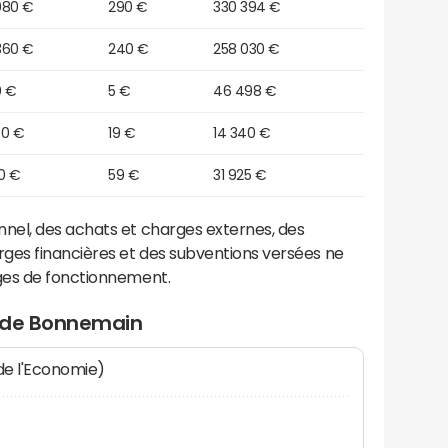
080 €
290 €
330 394 €
360 €
240 €
258 030 €
0 €
5 €
46 498 €
70 €
19 €
14 340 €
0 €
59 €
31 925 €
el, des achats et charges externes, des
ges financières et des subventions versées ne
ges de fonctionnement.
t de Bonnemain
 de l'Economie)