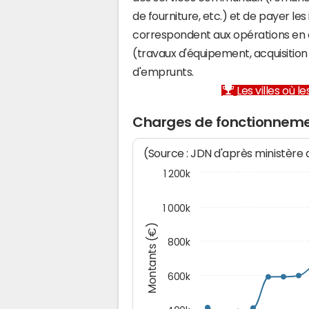
de fourniture, etc.) et de payer les
correspondent aux opérations en 
(travaux d'équipement, acquisiti
d'emprunts.
Les villes où 
Charges de fonctionnem
(Source : JDN d'après ministère
1 200k
1 000k
Montants (€)
800k
600k