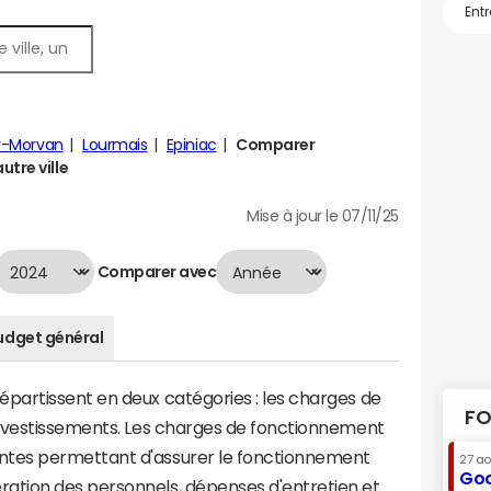
r-Morvan
Lourmais
Epiniac
Comparer
tre ville
Mise à jour le 07/11/25
Comparer avec
udget général
artissent en deux catégories : les charges de
FO
investissements. Les charges de fonctionnement
tes permettant d'assurer le fonctionnement
27 a
Goo
tion des personnels, dépenses d'entretien et