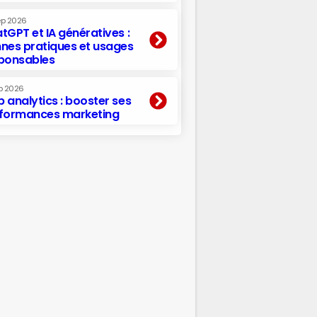
ep 2026
tGPT et IA génératives :
nes pratiques et usages
ponsables
p 2026
 analytics : booster ses
formances marketing