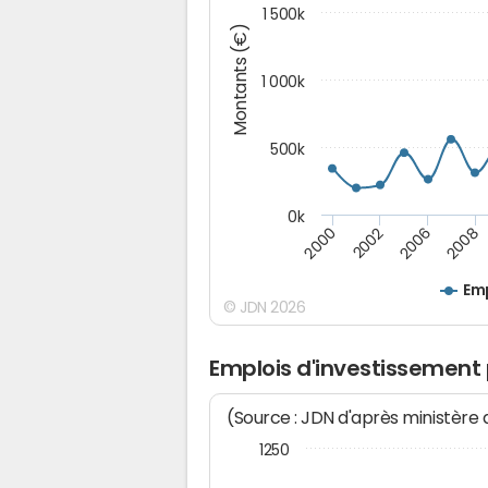
1 500k
Montants (€)
1 000k
500k
0k
2000
2002
2006
2008
Emp
© JDN 2026
Emplois d'investissement
(Source : JDN d'après ministère
1250