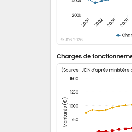
400k
200k
2008
2002
2006
2000
Char
© JDN 2026
Charges de fonctionneme
(Source : JDN d'après ministère
1500
1250
Montants (€)
1000
750