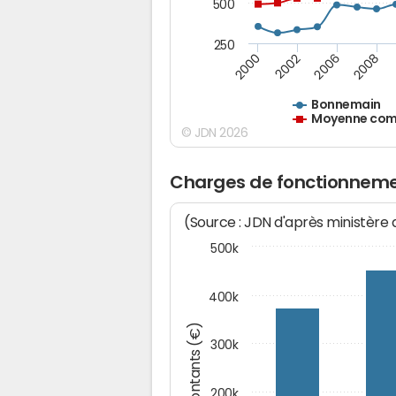
500
250
2000
2002
2006
2008
Bonnemain
Moyenne comm
© JDN 2026
Charges de fonctionnem
(Source : JDN d'après ministère
500k
400k
Montants (€)
300k
200k