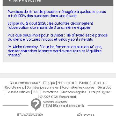
À NE PAS RATER
Punaises de lit : cette poudre ménagère à quelques euros
a tué 100% des punaises dans une étude
Eclipse du 12 août 2026 : les autorités déconseillent
l'observation aux moins de 3 ans, même équipés
Plus que deux mois pour la visiter : l'île d'Hydra est le paradis
du silence, voitures, motos et vélos y sont interdits
Pr. Alinka Greasley : "Pour les femmes de plus de 40 ans,
danser entretient la santé cardiovasculaire et l'équilibre
mental"
Qui sommes-nous ?
L'équipe
Notre société
Publicité
Contact
Recrutement
Données personnelles
Paramétrer les cookies
Gérer Utiq
Tous les articles
RSS
Corrections
Mentions légales
Groupe Figaro
© 2025 CCM Benchmark