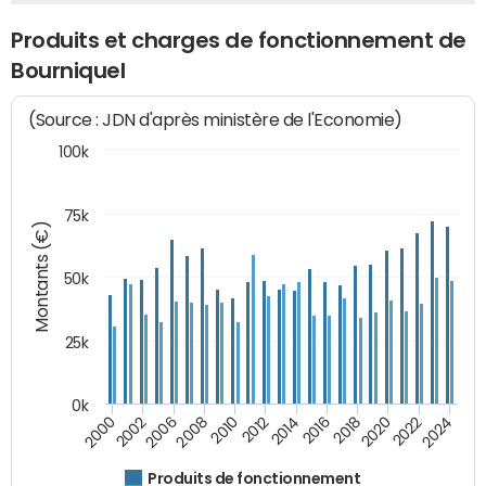
Produits et charges de fonctionnement de
Bourniquel
(Source : JDN d'après ministère de l'Economie)
100k
75k
Montants (€)
50k
25k
0k
2024
2002
2010
2016
2022
2000
2008
2014
2020
2006
2012
2018
Produits de fonctionnement