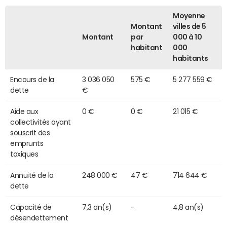
Moyenne
Montant
villes de 5
Montant
par
000 à 10
habitant
000
habitants
Encours de la
3 036 050
575 €
5 277 559 €
dette
€
Aide aux
0 €
0 €
21 015 €
collectivités ayant
souscrit des
emprunts
toxiques
Annuité de la
248 000 €
47 €
714 644 €
dette
Capacité de
7,3 an(s)
-
4,8 an(s)
désendettement