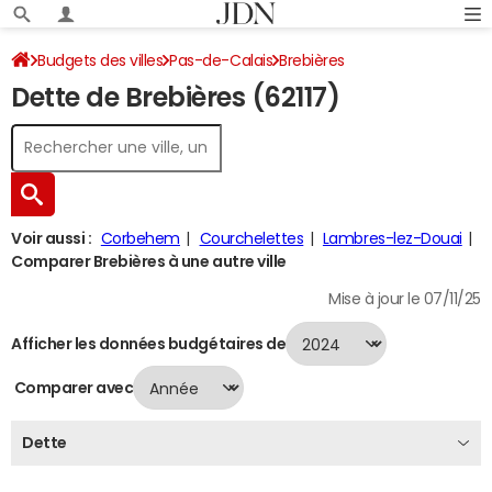
Budgets des villes
Pas-de-Calais
Brebières
Dette de Brebières (62117)
Dette au 31/12/2024
Voir aussi :
Corbehem
Courchelettes
Lambres-lez-Douai
Comparer Brebières à une autre ville
Mise à jour le 07/11/25
Afficher les données budgétaires de
Comparer avec
Dette