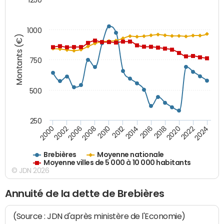
1000
Montants (€)
750
500
250
2018
2002
2022
2008
2012
2016
2000
2020
2006
2024
2010
2014
Brebières
Moyenne nationale
Moyenne villes de 5 000 à 10 000 habitants
© JDN 2026
Annuité de la dette de Brebières
(Source : JDN d'après ministère de l'Economie)