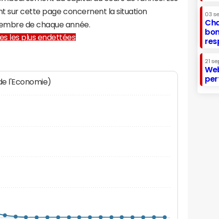
t sur cette page concernent la situation
03 s
Cha
cembre de chaque année.
bon
lles les plus endettées
res
21 se
Web
per
 de l'Economie)