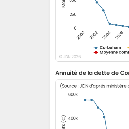
500
250
0
2000
2002
2006
2008
Corbehem
Moyenne commu
© JDN 2026
Annuité de la dette de 
(Source : JDN d'après ministère
600k
400k