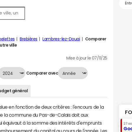
elettes
Brebières
Lambres-lez-Douai
Comparer
tre ville
Mise à jour le 07/11/25
Comparer avec
udget général
 en fonction de deux critères : l'encours de la
FO
ue la commune du Pas-de-Calais doit aux
 qui équivaut à la somme des intérêts d'emprunts
27 a
Goo
boursement du capital au cours de l'année. Les