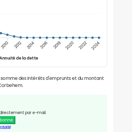
2014
2024
2012
2022
2010
2020
2018
2016
Annuité de la dette
la somme des intérêts d'emprunts et du montant
 Corbehem.
directement par e-mail.
abonne
tialité