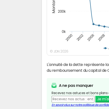
Montants (€)
200k
0k
2000
2008
2006
2002
© JDN 2026
L'annuité de la dette représente 
du remboursement du capital de
A ne pas manquer
Recevez nos astuces et bons plans 
Je m'
En savoir plus sur notre politique de confiden