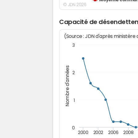
Moyenne communes
© JDN 2026
Capacité de désendette
(Source : JDN d'après ministère
3
Nombre d'années
2
1
0
2000
2002
2006
2008