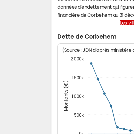
données d'endettement qui figuren
financière de Corbehem au 31 dé
Les vi
Dette de Corbehem
(Source : JDN d'après ministère
2 000k
1 500k
Montants (€)
1 000k
500k
0k