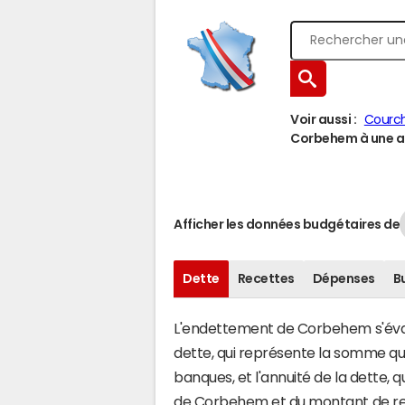
Voir aussi :
Courch
Corbehem à une au
Afficher les données budgétaires de
Dette
Recettes
Dépenses
B
L'endettement de Corbehem s'évalue
dette, qui représente la somme q
banques, et l'annuité de la dette,
de Corbehem et du montant de rem