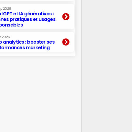
ep 2026
tGPT et IA génératives :
nes pratiques et usages
ponsables
p 2026
 analytics : booster ses
formances marketing