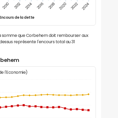
2012
2024
2014
2016
2018
2020
2010
2022
Encours de la dette
 la somme que Corbehem doit rembourser aux
ssus représente l'encours total au 31
orbehem
 de l'Economie)