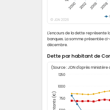
2000
2002
2006
2008
© JDN 2026
L'encours de la dette représente
banques. La somme présentée ci-de
décembre.
Dette par habitant de C
(Source : JDN d'après ministère
1250
1000
Montants (€)
750