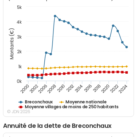
5k
4k
Montants (€)
3k
2k
1k
0k
2016
2014
2012
2010
2008
2006
2002
2000
2024
2022
2020
2018
Breconchaux
Moyenne nationale
Moyenne villages de moins de 250 habitants
© JDN 2026
Annuité de la dette de Breconchaux