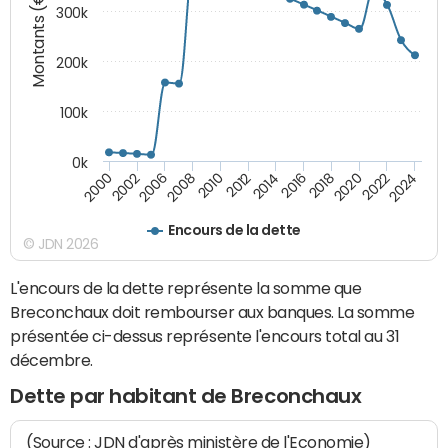
Montants (€)
300k
200k
100k
0k
2000
2022
2016
2010
2002
2024
2018
2012
2006
2020
2014
2008
Encours de la dette
© JDN 2026
L'encours de la dette représente la somme que
Breconchaux doit rembourser aux banques. La somme
présentée ci-dessus représente l'encours total au 31
décembre.
Dette par habitant de Breconchaux
(Source : JDN d'après ministère de l'Economie)