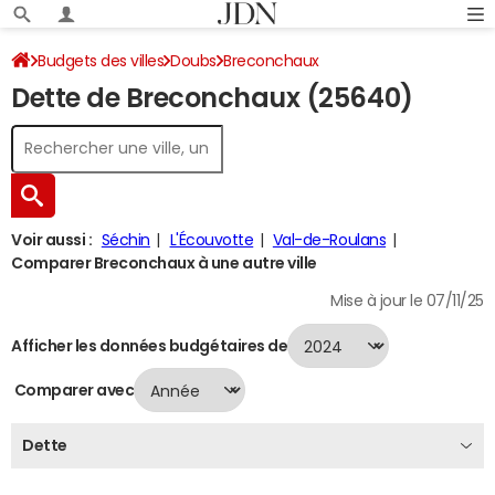
Budgets des villes
Doubs
Breconchaux
Dette de Breconchaux (25640)
Dette au 31/12/2024
Voir aussi :
Séchin
L'Écouvotte
Val-de-Roulans
Comparer Breconchaux à une autre ville
Mise à jour le 07/11/25
Afficher les données budgétaires de
Comparer avec
Dette