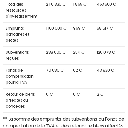
Total des
2 116 330 €
1 865 €
453 560 €
ressources
d'investissement
Emprunts
1 100 000 €
969 €
58 617 €
bancaires et
dettes
Subventions
288 600 €
254 €
120 078 €
reçues
Fonds de
70 680 €
62 €
43 830 €
compensation
pour la TVA
Retour de biens
0 €
0 €
2 €
affectés ou
concédés
**
La somme des emprunts, des subventions, du Fonds de
compentation de la TVA et des retours de biens affectés