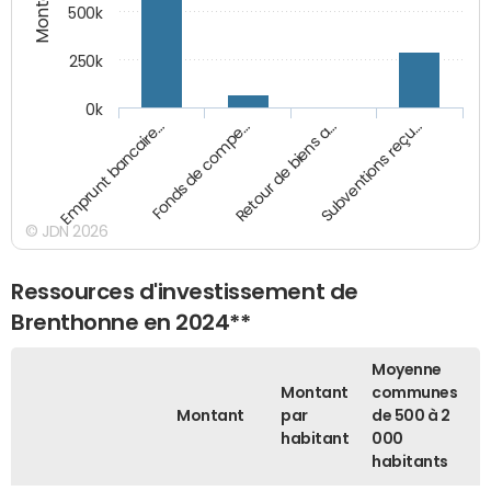
500k
250k
0k
Emprunt bancaire…
Fonds de compe…
Retour de biens a…
Subventions reçu…
© JDN 2026
Ressources d'investissement de
Brenthonne en 2024**
Moyenne
Montant
communes
Montant
par
de 500 à 2
habitant
000
habitants