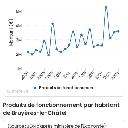
5M
Montant (€)
4M
3M
2M
1M
2010
2012
2014
2016
2018
2020
2022
2024
2000
2002
2006
2008
Produits de fonctionnement
© JDN 2026
Produits de fonctionnement par habitant
de Bruyères-le-Châtel
(Source : JDN d'après ministère de l'Economie)