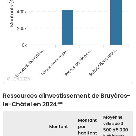
Montants (€)
400k
200k
0k
Emprunt bancaire…
Fonds de compe…
Retour de biens a…
Subventions reçu…
© JDN 2026
Ressources d'investissement de Bruyères-
le-Châtel en 2024**
Moyenne
Montant
villes de 3
Montant
par
500 à 5 000
habitant