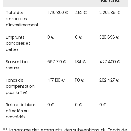
habitants
Total des
1 710 800 €
452 €
2 202 391 €
ressources
d'investissement
Emprunts
0 €
0 €
320 696 €
bancaires et
dettes
Subventions
697 710 €
184 €
427 400 €
reçues
Fonds de
417 130 €
110 €
202 427 €
compensation
pour la TVA
Retour de biens
0 €
0 €
0 €
affectés ou
concédés
**
La somme des emprunts, des subventions, du Fonds de