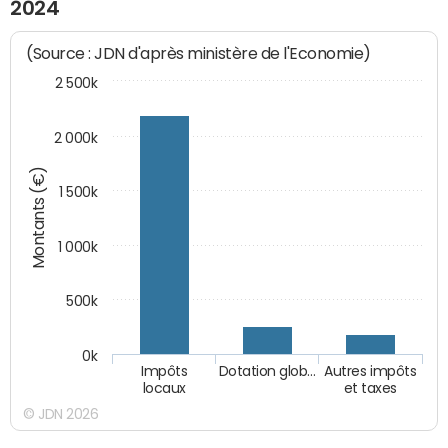
2024
(Source : JDN d'après ministère de l'Economie)
2 500k
2 000k
Montants (€)
1 500k
1 000k
500k
0k
Impôts
Dotation glob…
Autres impôts
locaux
et taxes
© JDN 2026