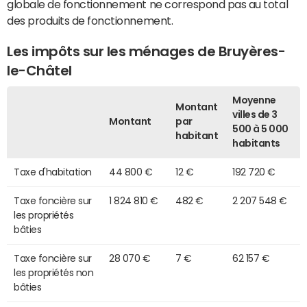
globale de fonctionnement ne correspond pas au total
des produits de fonctionnement.
Les impôts sur les ménages de Bruyères-
le-Châtel
Moyenne
Montant
villes de 3
Montant
par
500 à 5 000
habitant
habitants
Taxe d'habitation
44 800 €
12 €
192 720 €
Taxe foncière sur
1 824 810 €
482 €
2 207 548 €
les propriétés
bâties
Taxe foncière sur
28 070 €
7 €
62 157 €
les propriétés non
bâties