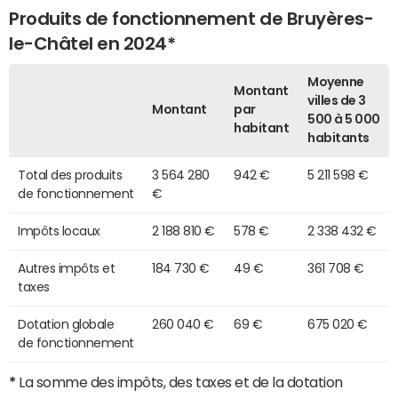
Produits de fonctionnement de Bruyères-
le-Châtel en 2024*
Moyenne
Montant
villes de 3
Montant
par
500 à 5 000
habitant
habitants
Total des produits
3 564 280
942 €
5 211 598 €
de fonctionnement
€
Impôts locaux
2 188 810 €
578 €
2 338 432 €
Autres impôts et
184 730 €
49 €
361 708 €
taxes
Dotation globale
260 040 €
69 €
675 020 €
de fonctionnement
*
La somme des impôts, des taxes et de la dotation