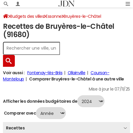
Budgets des villes
Essonne
Bruyères-le-Châtel
Recettes de Bruyères-le-Châtel
Recettes 2024
(91680)
Voir aussi :
Fontenay-lès-Briis
Ollainville
Courson-
Monteloup
Comparer Bruyères-le-Châtel à une autre ville
Mise à jour le 07/11/25
Afficher les données budgétaires de
Comparer avec
Recettes