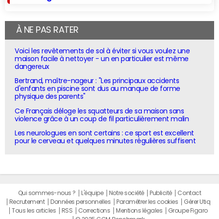
À NE PAS RATER
Voici les revêtements de sol à éviter si vous voulez une
maison facile à nettoyer - un en particulier est même
dangereux
Bertrand, maître-nageur : "Les principaux accidents
d'enfants en piscine sont dus au manque de forme
physique des parents"
Ce Français déloge les squatteurs de sa maison sans
violence grâce à un coup de fil particulièrement malin
Les neurologues en sont certains : ce sport est excellent
pour le cerveau et quelques minutes régulières suffisent
Qui sommes-nous ?
L'équipe
Notre société
Publicité
Contact
Recrutement
Données personnelles
Paramétrer les cookies
Gérer Utiq
Tous les articles
RSS
Corrections
Mentions légales
Groupe Figaro