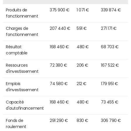
Produits de
375 900 €
1 071 €
339 874 €
fonctionnement
Charges de
207 440 €
591 €
271 171 €
fonctionnement
Résultat
168 460 €
480 €
68 703 €
comptable
Ressources
72 380 €
206 €
167 522 €
d'investissement
Emplois
74 580 €
212 €
179 951 €
d'investissement
Capacité
168 460 €
480 €
73 455 €
d'autofinancement
Fonds de
291 290 €
830 €
306 790 €
roulement