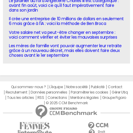
Le jardinier du roi d'Angleterre Charles III est catégorique :
avant fin août, voici ce qu'il faut impérativement faire
dans son jardin
Il crée une entreprise de 10 millions de dollars en seulement
6 mois grâce à l'IA : voici la méthode de Ben Broca
Votre salaire net va peut-être changer en septembre :
voici comment vérifier et éviter les mauvaises surprises
Les mères de famille vont pouvoir augmenter leur retraite
grâce à un nouveau décret, mais elles doivent faire deux
choses avant le 1er septembre
Qui sommes-nous ?
L'équipe
Notre société
Publicité
Contact
Recrutement
Données personnelles
Paramétrer les cookies
Gérer Utiq
Tous les articles
RSS
Corrections
Mentions légales
Groupe Figaro
© 2025 CCM Benchmark