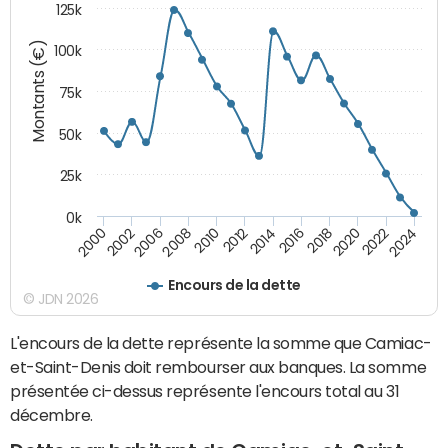
125k
Montants (€)
100k
75k
50k
25k
0k
2024
2002
2010
2016
2022
2000
2008
2014
2020
2006
2012
2018
Encours de la dette
© JDN 2026
L'encours de la dette représente la somme que Camiac-
et-Saint-Denis doit rembourser aux banques. La somme
présentée ci-dessus représente l'encours total au 31
décembre.