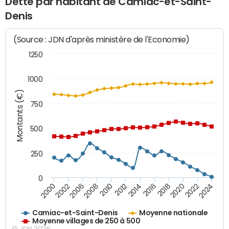
Dette par habitant de Camiac-et-Saint-
Denis
(Source : JDN d'après ministère de l'Economie)
1250
1000
Montants (€)
750
500
250
0
2018
2002
2022
2008
2012
2016
2000
2020
2006
2024
2010
2014
Camiac-et-Saint-Denis
Moyenne nationale
Moyenne villages de 250 à 500
© JDN 2026