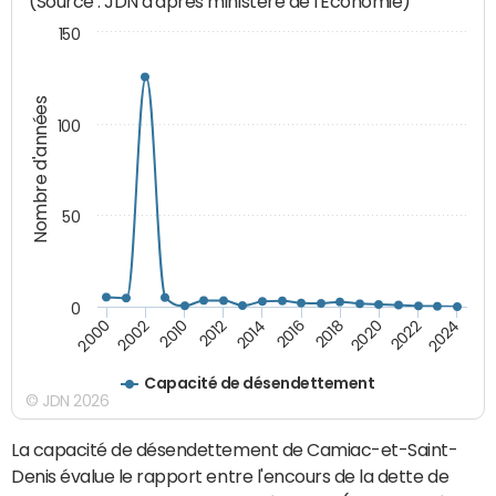
(Source : JDN d'après ministère de l'Economie)
150
Nombre d'années
100
50
0
2012
2014
2016
2018
2020
2022
2024
2000
2002
2010
Capacité de désendettement
© JDN 2026
La capacité de désendettement de Camiac-et-Saint-
Denis évalue le rapport entre l'encours de la dette de