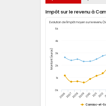
Impôt sur le revenu à Ca
Evolution de l'impôt moyen sur le revenu (
5k
4k
Montant (euros)
3k
2k
1k
0k
2006
2007
2008
2009
2010
2011
2012
2
Camiac-et-Sa