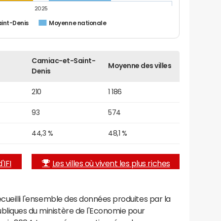
2025
int-Denis
Moyenne nationale
Camiac-et-Saint-
Moyenne des villes
Denis
210
1 186
93
574
44,3 %
48,1 %
'IFI
Les villes où vivent les plus riches
recueilli l'ensemble des données produites par la
ubliques du ministère de l'Economie pour