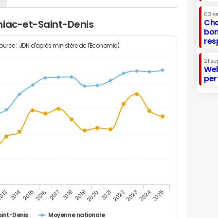
03 s
Cha
miac-et-Saint-Denis
bon
res
Source : JDN d'après ministère de l'Economie)
21 se
Web
per
2014
2024
013
2015
2016
2017
2018
2019
2020
2021
2022
2023
2025
int-Denis
Moyenne nationale