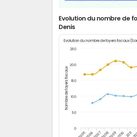
Evolution du nombre de f
Denis
Evolution du nombre de foyers fiscaux (Sou
250
200
Nombre de foyers fiscaux
150
100
50
0
2005
20
2009
2006
2010
2007
2011
2008