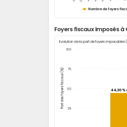
Nombre de foyers fisc
Foyers fiscaux imposés à
Evolution de la part de foyers imposables 
100
Part des foyers fiscaux (%)
75
50
44,30 % 
25