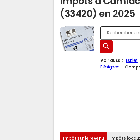
Impôts à Camiac
(33420) en 2025
Voir aussi :
Espiet
Blésignac
Compar
Impôt sur le revenu
Impôts locau