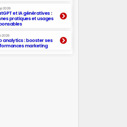
ep 2026
tGPT et IA génératives :
nes pratiques et usages
ponsables
p 2026
 analytics : booster ses
formances marketing