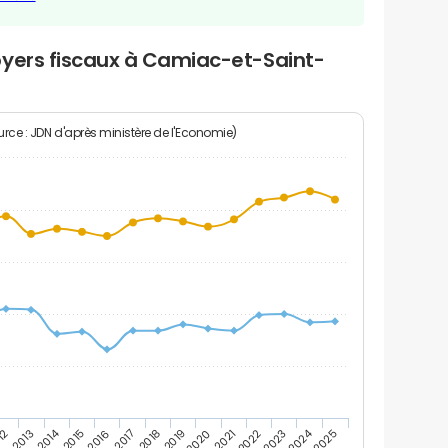
oyers fiscaux à Camiac-et-Saint-
rce : JDN d'après ministère de l'Economie)
2024
2014
12
2019
2016
2023
2013
2020
2017
2021
2018
2025
2015
2022