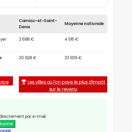
Camiac-et-Saint-
Moyenne nationale
Denis
oyer
2 688 €
4 516 €
r
30 928 €
33 939 €
rance
Les villes où l'on paye le plus d'impôt
sur le revenu
directement par e-mail.
abonne
tialité