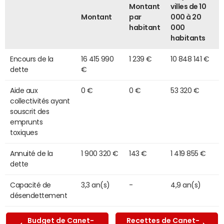
Montant
villes de 10
Montant
par
000 à 20
habitant
000
habitants
Encours de la
16 415 990
1 239 €
10 848 141 €
dette
€
Aide aux
0 €
0 €
53 320 €
collectivités ayant
souscrit des
emprunts
toxiques
Annuité de la
1 900 320 €
143 €
1 419 855 €
dette
Capacité de
3,3 an(s)
-
4,9 an(s)
désendettement
Budget de Canet-
Recettes de Canet-