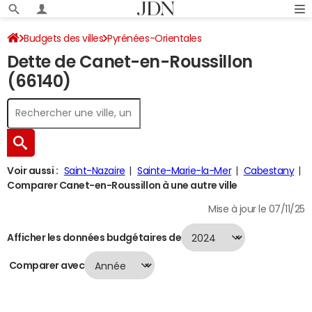
Budgets des villes
Pyrénées-Orientales
Dette de Canet-en-Roussillon
Canet-en-Roussillon
Dette au 31/12/2024
(66140)
Voir aussi :
Saint-Nazaire
Sainte-Marie-la-Mer
Cabestany
Comparer Canet-en-Roussillon à une autre ville
Mise à jour le 07/11/25
Afficher les données budgétaires de
Comparer avec