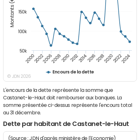
Montants (€)
150k
100k
50k
2008
2022
2002
2018
2014
2010
2024
2006
2020
2000
2016
2012
Encours de la dette
© JDN 2026
L'encours de la dette représente la somme que
Castanet-le-Haut doit rembourser aux banques. La
somme présentée ci-dessus représente l'encours total
au 31 décembre.
Dette par habitant de Castanet-le-Haut
(Source : JDN d'après ministère de l'Economie)