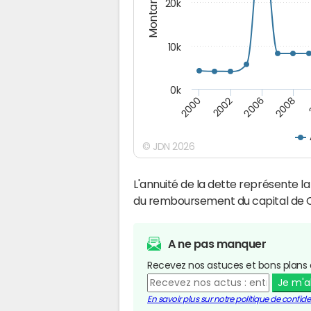
Montants (€)
20k
10k
0k
2008
2006
2002
2000
© JDN 2026
L'annuité de la dette représente 
du remboursement du capital de C
A ne pas manquer
Recevez nos astuces et bons plans 
Je m'
En savoir plus sur notre politique de confiden