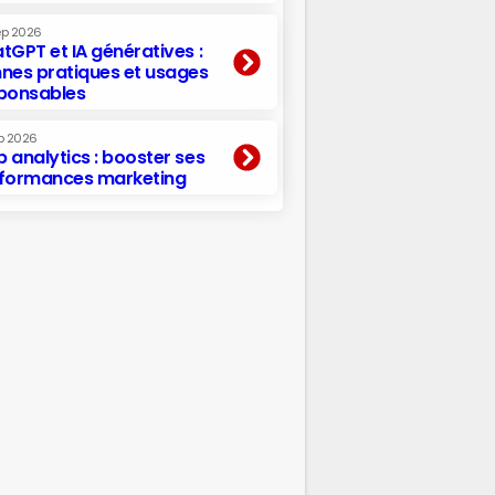
ep 2026
tGPT et IA génératives :
nes pratiques et usages
ponsables
p 2026
 analytics : booster ses
formances marketing