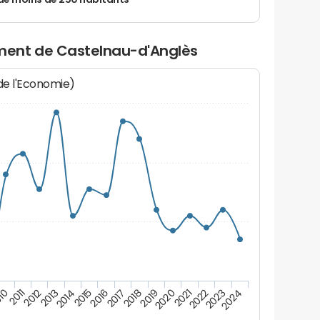
de moins de 250 habitants
ent de Castelnau-d'Anglès
 de l'Economie)
10
2011
2012
2013
2014
2015
2016
2017
2018
2019
2020
2021
2022
2023
2024