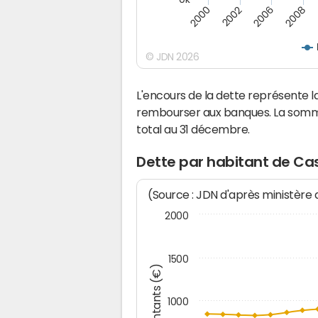
2008
2006
2002
2000
© JDN 2026
L'encours de la dette représente 
rembourser aux banques. La somm
total au 31 décembre.
Dette par habitant de Ca
(Source : JDN d'après ministère
2000
1500
Montants (€)
1000