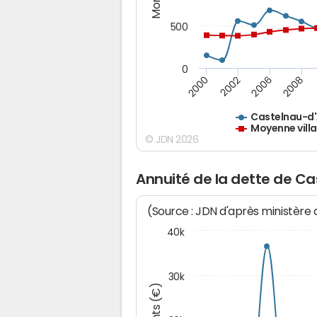
500
0
2000
2002
2006
2008
Castelnau-d'
Moyenne vill
© JDN 2026
Annuité de la dette de C
(Source : JDN d'après ministère
40k
30k