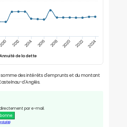
2016
2014
2012
2010
2024
2022
2020
2018
Annuité de la dette
la somme des intérêts d'emprunts et du montant
astelnau-d'Anglès.
directement par e-mail.
abonne
tialité