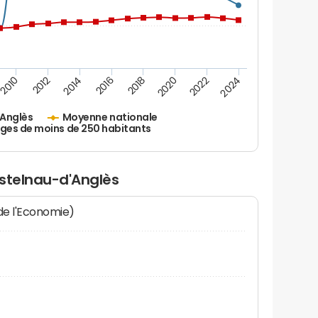
2010
2012
2014
2016
2018
2020
2022
2024
Anglès
Moyenne nationale
ages de moins de 250 habitants
astelnau-d'Anglès
 de l'Economie)