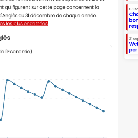
t qui figurent sur cette page concernent la
03 s
Cha
-d'Anglès au 31 décembre de chaque année.
bon
lles les plus endettées
res
glès
21 se
Web
per
 de l'Economie)