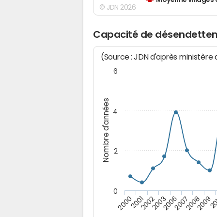
Moyenne villages 
© JDN 2026
Capacité de désendettem
(Source : JDN d'après ministère
6
Nombre d'années
4
2
0
2009
20
2000
2001
2002
2003
2006
2007
2008