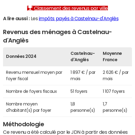
Classement des revenus par ville
A lire aussi :
Les
impôts payés à Castelnau-d'Anglès
Revenus des ménages à Castelnau-
d'Anglès
Castelnau-
Moyenne
Données 2024
d'Anglès
France
Revenu mensuel moyen par
1 897 € / par
2 626 € / par
foyer fiscal
mois
mois
Nombre de foyers fiscaux
51 foyers
1 107 foyers
Nombre moyen
1,8
1,7
d'habitant(s) par foyer
personne(s)
personne(s)
Méthodologie
Ce revenu a été calculé par le JDN à partir des données