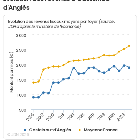
d'Anglès
(source :
Evolution des revenus fiscaux moyens par foyer
JDN d'après le ministère de l'Economie)
3 000
2 500
Montant par mois (€)
2 000
1 500
1 000
500
2007
2017
2009
2019
2011
2021
2013
2023
2005
2015
Castelnau-d'Anglès
Moyenne France
© JDN 2026