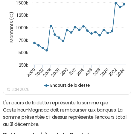
1 500k
Montants (€)
1 250k
1 000k
750k
500k
250k
2016
2014
2012
2010
2008
2006
2002
2000
2024
2022
2020
2018
Encours de la dette
© JDN 2026
L'encours de la dette représente la somme que
Castelnau-Magnoac doit rembourser aux banques. La
somme présentée ci-dessus représente l'encours total
au 31 décembre.