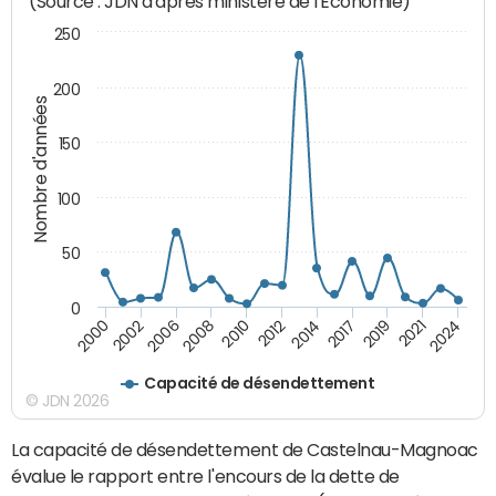
(Source : JDN d'après ministère de l'Economie)
250
200
Nombre d'années
150
100
50
0
2000
2012
2024
2010
2021
2008
2019
2006
2017
2002
2014
Capacité de désendettement
© JDN 2026
La capacité de désendettement de Castelnau-Magnoac
évalue le rapport entre l'encours de la dette de