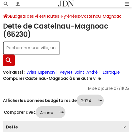
Budgets des villes
Hautes-Pyrénées
Castelnau-Magnoac
Dette de Castelnau-Magnoac
Dette au 31/12/2024
(65230)
Voir aussi :
Aries-Espénan
Peyret-Saint-André
Larroque
Comparer Castelnau-Magnoac à une autre ville
Mise à jour le 07/11/25
Afficher les données budgétaires de
Comparer avec
Dette