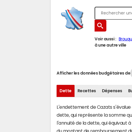
Voir aussi :
Brouq
à une autre ville
Afficher les données budgétaires de
Dette
Recettes
Dépenses
B
L'endettement de Cazats s'évalue e
dette, qui représente la somme qu
l'annuité de la dette, qui équivau
du montant de remboursement du c