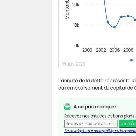
Montants (€)
20k
10k
0k
2000
2002
2006
2008
© JDN 2026
L'annuité de la dette représente 
du remboursement du capital de C
A ne pas manquer
Recevez nos astuces et bons plans 
Je m'
En savoir plus sur notre politique de confiden