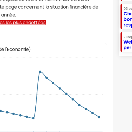
te page concernent la situation financière de
03 s
Cha
 année.
bon
lles les plus endettées
res
21 se
Web
per
 de l'Economie)