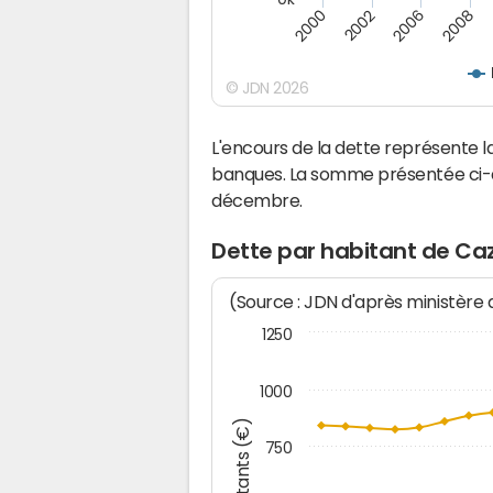
2008
2006
2002
2000
© JDN 2026
L'encours de la dette représente
banques. La somme présentée ci-de
décembre.
Dette par habitant de Ca
(Source : JDN d'après ministère
1250
1000
Montants (€)
750