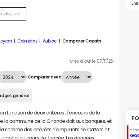
ueyran
Coimères
Aubiac
Comparer Cazats
Mise à jour le 07/11/25
Comparer avec
udget général
n fonction de deux critères : l'encours de la
FO
e la commune de la Gironde doit aux banques, et
t à la somme des intérêts d'emprunts de Cazats et
27 a
Goo
apital au cours de l'année. Les données