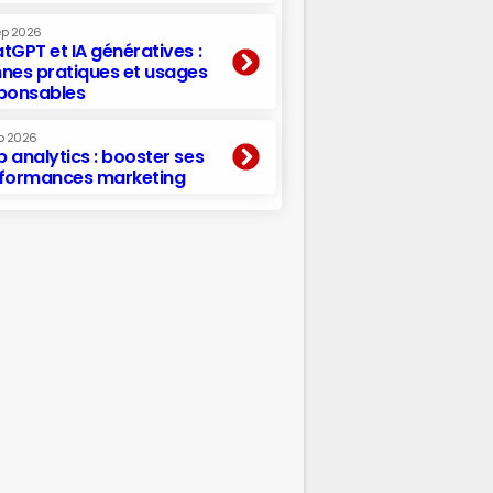
ep 2026
tGPT et IA génératives :
nes pratiques et usages
ponsables
p 2026
 analytics : booster ses
formances marketing