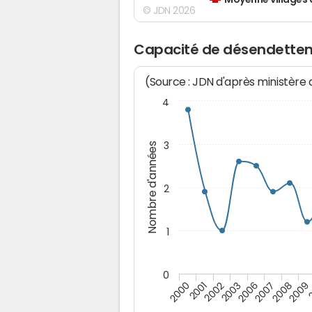
Moyenne villages 
© JDN 2026
Capacité de désendette
(Source : JDN d'après ministère
4
3
Nombre d'années
2
1
0
2003
2006
2007
2008
2009
2000
2001
2002