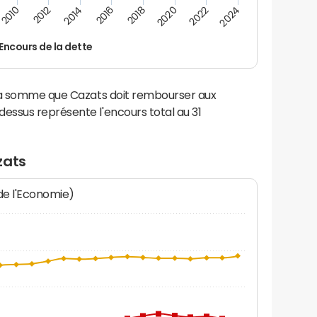
2024
2022
2020
2018
2016
2014
2012
2010
Encours de la dette
 la somme que Cazats doit rembourser aux
ssus représente l'encours total au 31
zats
 de l'Economie)