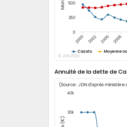
500
250
0
2000
2002
2006
2008
Cazats
Moyenne na
© JDN 2026
Annuité de la dette de Ca
(Source : JDN d'après ministère
40k
30k