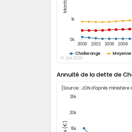
1k
0k
2000
2002
2006
2008
Challerange
Moyenne 
© JDN 2026
Annuité de la dette de Ch
(Source : JDN d'après ministère
25k
20k
15k