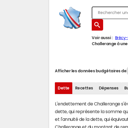
Voir aussi :
Brécy-
Challerange à une 
Afficher les données budgétaires de
Dette
Recettes
Dépenses
B
L'endettement de Challerange s'éva
dette, qui représente la somme q
et l'annuité de la dette, qui équiv
Challerange et du montant de rem