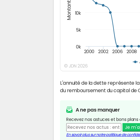
Montants (€)
10k
5k
0k
2000
2002
2006
2008
© JDN 2026
L'annuité de la dette représente 
du remboursement du capital de C
A ne pas manquer
Recevez nos astuces et bons plans 
Je m'
En savoir plus sur notre politique de confiden