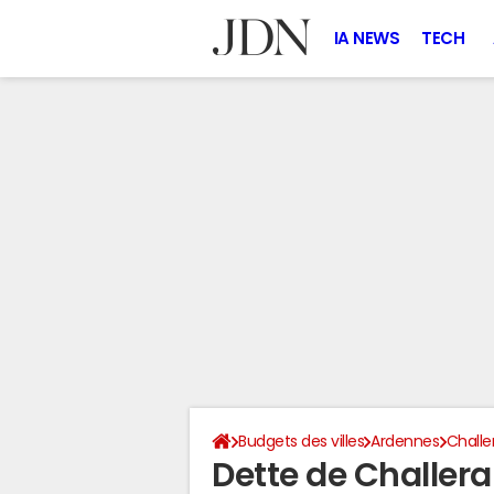
IA NEWS
TECH
Budgets des villes
Ardennes
Chall
Dette de Challer