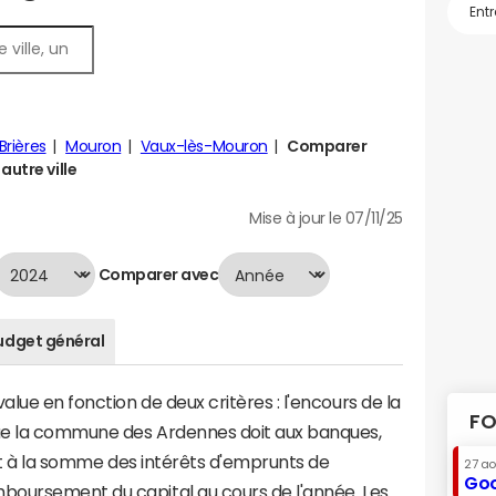
Brières
Mouron
Vaux-lès-Mouron
Comparer
autre ville
Mise à jour le 07/11/25
Comparer avec
udget général
lue en fonction de deux critères : l'encours de la
FO
ue la commune des Ardennes doit aux banques,
aut à la somme des intérêts d'emprunts de
27 a
Goo
boursement du capital au cours de l'année. Les