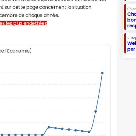
t sur cette page concernent la situation
03 s
Cha
décembre de chaque année.
bon
lles les plus endettées
res
21 se
Web
per
 de l'Economie)