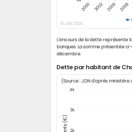
2008
2002
2006
2000
© JDN 2026
L'encours de la dette représente
banques. La somme présentée ci-de
décembre.
Dette par habitant de Ch
(Source : JDN d'après ministère
4k
3k
Montants (€)
2k