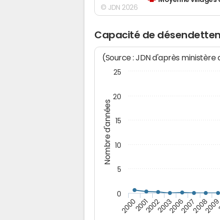
Moyenne villages 
© JDN 2026
Capacité de désendette
(Source : JDN d'après ministère
25
20
Nombre d'années
15
10
5
0
200
2007
2003
2001
2008
2006
2002
2000