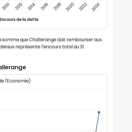
2022
2018
2014
2010
2024
2020
2016
2012
Encours de la dette
 la somme que Challerange doit rembourser aux
ssus représente l'encours total au 31
allerange
 de l'Economie)