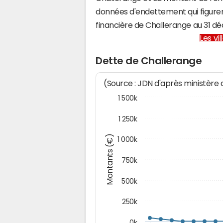
données d'endettement qui figuren
financière de Challerange au 31 
Les vi
Dette de Challerange
(Source : JDN d'après ministère
1 500k
1 250k
Montants (€)
1 000k
750k
500k
250k
0k