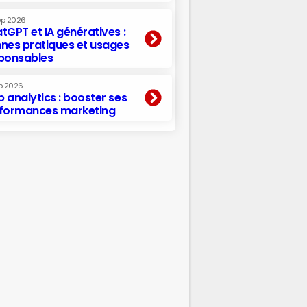
ep 2026
tGPT et IA génératives :
nes pratiques et usages
ponsables
p 2026
 analytics : booster ses
formances marketing