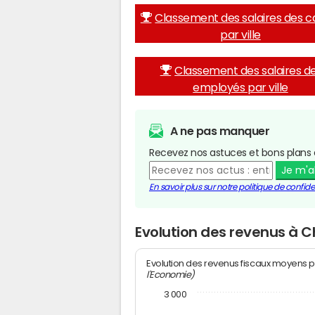
Classement des salaires des c
par ville
Classement des salaires d
employés par ville
A ne pas manquer
Recevez nos astuces et bons plans 
Je m'
En savoir plus sur notre politique de confiden
Evolution des revenus à 
Evolution des revenus fiscaux moyens p
l'Economie)
3 000