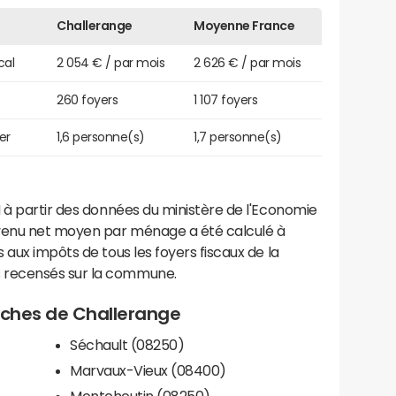
Challerange
Moyenne France
cal
2 054 € / par mois
2 626 € / par mois
260 foyers
1 107 foyers
er
1,6 personne(s)
1,7 personne(s)
 à partir des données du ministère de l'Economie
evenu net moyen par ménage a été calculé à
 aux impôts de tous les foyers fiscaux de la
 recensés sur la commune.
roches de Challerange
Séchault (08250)
Marvaux-Vieux (08400)
Montcheutin (08250)