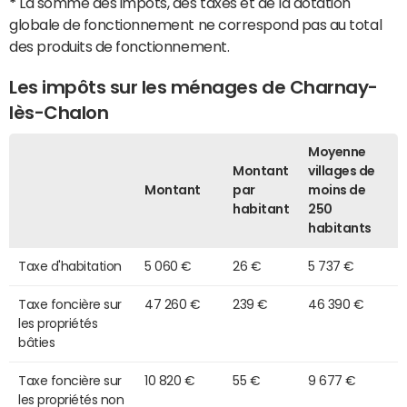
*
La somme des impôts, des taxes et de la dotation
globale de fonctionnement ne correspond pas au total
des produits de fonctionnement.
Les impôts sur les ménages de Charnay-
lès-Chalon
Moyenne
Montant
villages de
Montant
par
moins de
habitant
250
habitants
Taxe d'habitation
5 060 €
26 €
5 737 €
Taxe foncière sur
47 260 €
239 €
46 390 €
les propriétés
bâties
Taxe foncière sur
10 820 €
55 €
9 677 €
les propriétés non