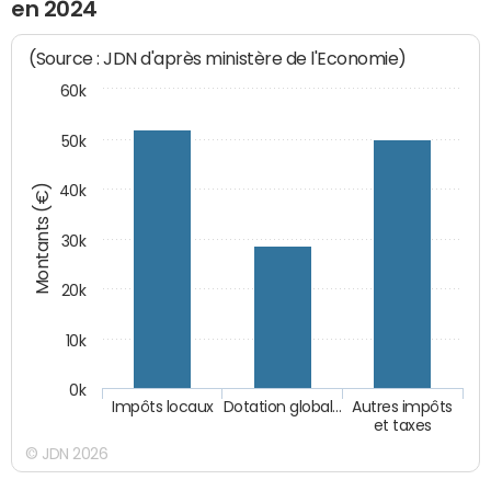
en 2024
(Source : JDN d'après ministère de l'Economie)
60k
50k
Montants (€)
40k
30k
20k
10k
0k
Impôts locaux
Dotation global…
Autres impôts
et taxes
© JDN 2026