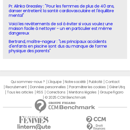
Pr. Alinka Greasley : "Pour les femmes de plus de 40 ans,
danser entretient la santé cardiovasculaire et l'équilibre
mental"
Voici les revêtements de sol à éviter si vous voulez une
maison facile à nettoyer - un en particulier est même
dangereux
Bertrand, maître-nageur : "Les principaux accidents
d'enfants en piscine sont dus au manque de forme
physique des parents"
Qui sommes-nous ?
L'équipe
Notre société
Publicité
Contact
Recrutement
Données personnelles
Paramétrer les cookies
Gérer Utiq
Tous les articles
RSS
Corrections
Mentions légales
Groupe Figaro
© 2025 CCM Benchmark