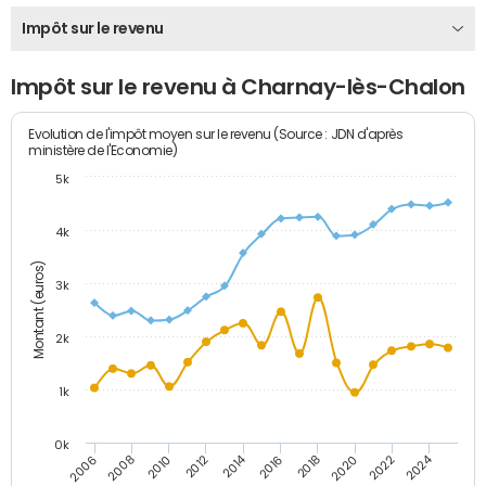
Impôt sur le revenu
Impôt sur le revenu à Charnay-lès-Chalon
Evolution de l'impôt moyen sur le revenu (Source : JDN d'après
ministère de l'Economie)
5k
4k
Montant (euros)
3k
2k
1k
0k
2014
2024
2010
2020
2012
2022
2006
2016
2008
2018