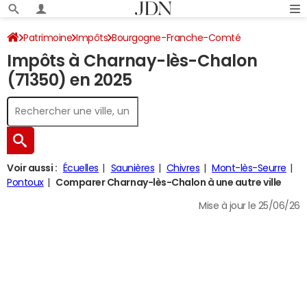
Patrimoine
Impôts
Bourgogne-Franche-Comté
Impôts à Charnay-lès-Chalon
Saône-et-Loire
Charnay-lès-Chalon
Impôt sur le revenu
(71350) en 2025
Voir aussi :
Écuelles
Saunières
Chivres
Mont-lès-Seurre
Pontoux
Comparer Charnay-lès-Chalon à une autre ville
Mise à jour le 25/06/26