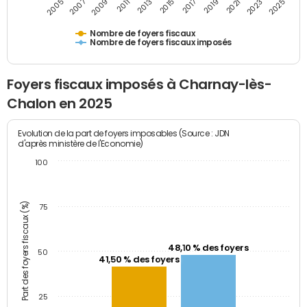
2009
2023
2017
2011
2025
2005
2019
2013
2007
2021
2015
Nombre de foyers fiscaux
Nombre de foyers fiscaux imposés
Foyers fiscaux imposés à Charnay-lès-
Chalon en 2025
Evolution de la part de foyers imposables (Source : JDN
d'après ministère de l'Economie)
100
Part des foyers fiscaux (%)
75
48,10 % des foyers
50
41,50 % des foyers
25