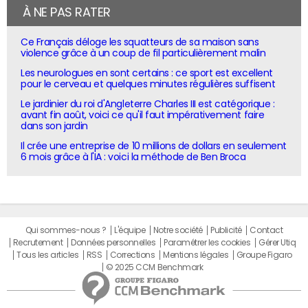
À NE PAS RATER
Ce Français déloge les squatteurs de sa maison sans
violence grâce à un coup de fil particulièrement malin
Les neurologues en sont certains : ce sport est excellent
pour le cerveau et quelques minutes régulières suffisent
Le jardinier du roi d'Angleterre Charles III est catégorique :
avant fin août, voici ce qu'il faut impérativement faire
dans son jardin
Il crée une entreprise de 10 millions de dollars en seulement
6 mois grâce à l'IA : voici la méthode de Ben Broca
Qui sommes-nous ?
L'équipe
Notre société
Publicité
Contact
Recrutement
Données personnelles
Paramétrer les cookies
Gérer Utiq
Tous les articles
RSS
Corrections
Mentions légales
Groupe Figaro
© 2025 CCM Benchmark