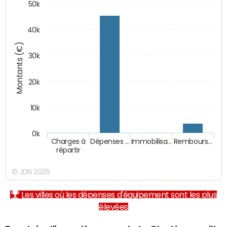
50k
40k
Montants (€)
30k
20k
10k
0k
Charges à
Dépenses …
Immobilisa…
Rembours…
répartir
© JDN 2026
Les villes où les dépenses d'équipement sont les plus
élevées