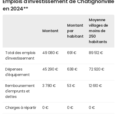
Emplois d'investissement de Chatignonville
en 2024**
Moyenne
Montant
villages de
Montant
par
moins de
habitant
250
habitants
Total des emplois
49 080 €
691 €
89 512 €
d'investissement
Dépenses
45 290 €
638 €
72 920 €
d'équipement
Remboursement
3 780 €
53 €
12 610 €
d'emprunts et
dettes
Charges à répartir
0 €
0 €
0 €