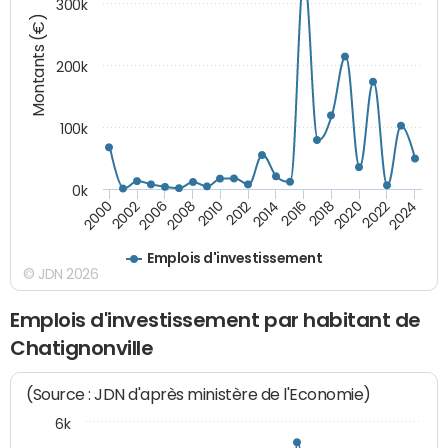
300k
Montants (€)
200k
100k
0k
2000
2022
2016
2010
2002
2024
2018
2012
2006
2020
2014
2008
Emplois d'investissement
© JDN 2026
Emplois d'investissement par habitant de
Chatignonville
(Source : JDN d'après ministère de l'Economie)
6k