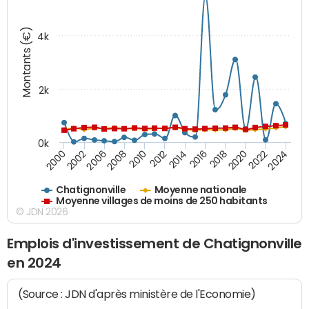
Montants (€)
4k
2k
0k
2016
2014
2012
2010
2008
2006
2002
2000
2024
2022
2020
2018
Chatignonville
Moyenne nationale
Moyenne villages de moins de 250 habitants
© JDN 2026
Emplois d'investissement de Chatignonville
en 2024
(Source : JDN d'après ministère de l'Economie)