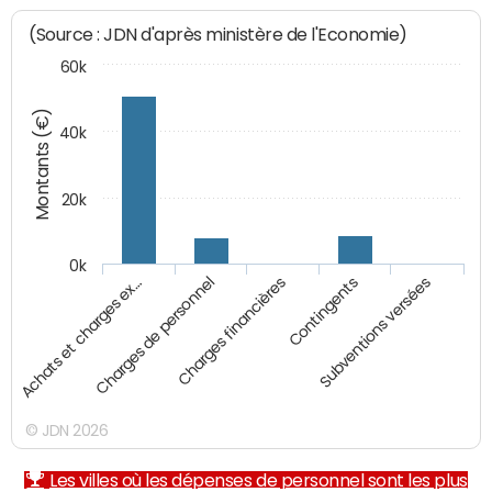
(Source : JDN d'après ministère de l'Economie)
60k
Montants (€)
40k
20k
0k
Charges financières
Achats et charges ex…
Contingents
Charges de personnel
Subventions versées
© JDN 2026
Les villes où les dépenses de personnel sont les plus