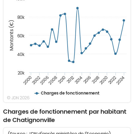
80k
Montants (€)
60k
40k
20k
2024
2002
2010
2016
2022
2000
2008
2014
2020
2006
2012
2018
Charges de fonctionnement
© JDN 2026
Charges de fonctionnement par habitant
de Chatignonville
(Source : JDN d'après ministère de l'Economie)