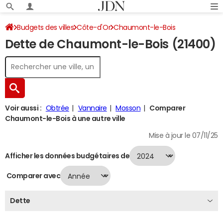
Budgets des villes
Côte-d'Or
Chaumont-le-Bois
Dette de Chaumont-le-Bois (21400)
Dette au 31/12/2024
Voir aussi :
Obtrée
Vannaire
Mosson
Comparer
Chaumont-le-Bois à une autre ville
Mise à jour le 07/11/25
Afficher les données budgétaires de
Comparer avec
Dette