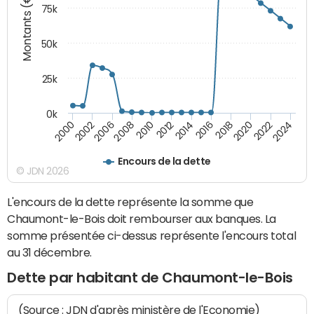
Montants (€)
75k
50k
25k
0k
2024
2002
2010
2016
2022
2000
2008
2014
2020
2006
2012
2018
Encours de la dette
© JDN 2026
L'encours de la dette représente la somme que
Chaumont-le-Bois doit rembourser aux banques. La
somme présentée ci-dessus représente l'encours total
au 31 décembre.
Dette par habitant de Chaumont-le-Bois
(Source : JDN d'après ministère de l'Economie)